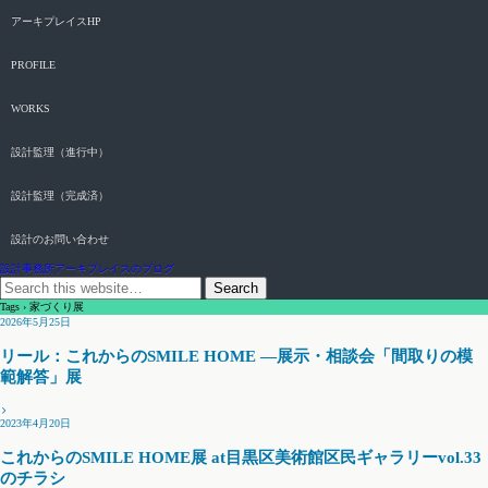
アーキプレイスHP
PROFILE
WORKS
設計監理（進行中）
設計監理（完成済）
設計のお問い合わせ
設計事務所アーキプレイスのブログ
Tags › 家づくり展
2026年5月25日
リール：これからのSMILE HOME ―展示・相談会「間取りの模
範解答」展
2023年4月20日
これからのSMILE HOME展 at目黒区美術館区民ギャラリーvol.33
のチラシ