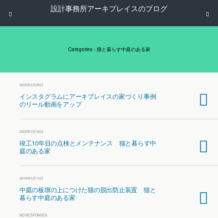
設計事務所アーキプレイスのブログ
Categories ›
猫と暮らす中庭のある家
2025年3月26日
インスタグラムにアーキプレイスの家づくり事例
のリール動画をアップ
2022年3月16日
竣工10年目の点検とメンテナンス 猫と暮らす中
庭のある家
2018年3月15日
中庭の板塀の上につけた猫の脱出防止装置 猫と
暮らす中庭のある家
NO RESPONSES