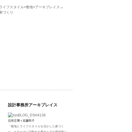
ライフスタイル×敷地×アーキプレイス→
家づくり
せ
設計事務所アーキプレイス
石井正博＋近藤民子
「敷地とライフスタイルを活かした家づく
り」をテーマに活動する男女ペアの建築家に