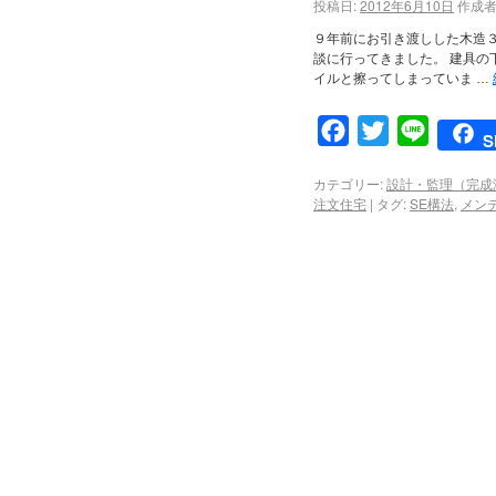
投稿日:
2012年6月10日
作成者
９年前にお引き渡しした木造
談に行ってきました。 建具の
イルと擦ってしまっていま …
Facebook
Twitter
Line
S
カテゴリー:
設計・監理（完成
注文住宅
|
タグ:
SE構法
,
メン