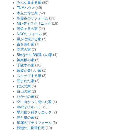
みんな集まる家
(80)
TNMハウス
(40)
木立に佇む家
(62)
朝霞市のリフォーム
(23)
Mレディスクリニック
(19)
阿佐ヶ谷の家
(14)
NGOリフォーム
(8)
風が吹抜ける家
(7)
宙を囲む家
(7)
高窓の家
(7)
5層なのに3階建ての家
(4)
神楽坂の家
(7)
千駄木の家
(10)
家族が楽しい家
(1)
スキップする家
(2)
囲まれた家
(3)
代沢の家
(5)
白山の家
(2)
ひかりの家
(1)
空に向かって開いた家
(4)
Valley (バレー）
(9)
早川皮フ科クリニック
(2)
光と風の家
(1)
笹塚のプチリフォーム
(6)
鶴瀬の二世帯住宅
(10)