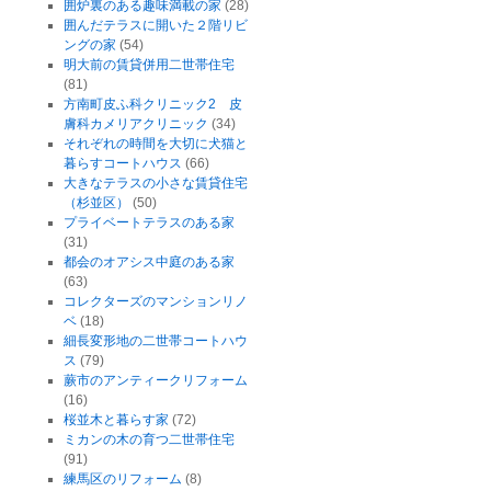
囲炉裏のある趣味満載の家
(28)
囲んだテラスに開いた２階リビ
ングの家
(54)
明大前の賃貸併用二世帯住宅
(81)
方南町皮ふ科クリニック2 皮
膚科カメリアクリニック
(34)
それぞれの時間を大切に犬猫と
暮らすコートハウス
(66)
大きなテラスの小さな賃貸住宅
（杉並区）
(50)
プライベートテラスのある家
(31)
都会のオアシス中庭のある家
(63)
コレクターズのマンションリノ
ベ
(18)
細長変形地の二世帯コートハウ
ス
(79)
蕨市のアンティークリフォーム
(16)
桜並木と暮らす家
(72)
ミカンの木の育つ二世帯住宅
(91)
練馬区のリフォーム
(8)