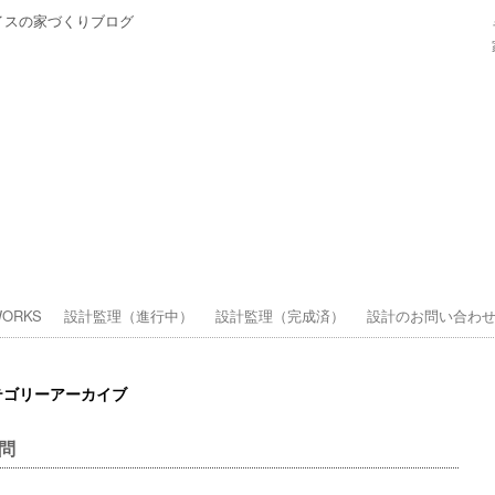
イスの家づくりブログ
ORKS
設計監理（進行中）
設計監理（完成済）
設計のお問い合わ
テゴリーアーカイブ
問