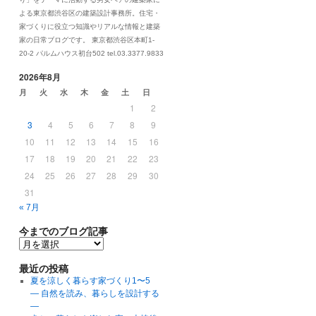
よる東京都渋谷区の建築設計事務所。住宅・
家づくりに役立つ知識やリアルな情報と建築
家の日常ブログです。 東京都渋谷区本町1-
20-2 パルムハウス初台502 tel.03.3377.9833
2026年8月
月
火
水
木
金
土
日
1
2
3
4
5
6
7
8
9
10
11
12
13
14
15
16
17
18
19
20
21
22
23
24
25
26
27
28
29
30
31
« 7月
今までのブログ記事
最近の投稿
夏を涼しく暮らす家づくり1〜5
― 自然を読み、暮らしを設計する
―