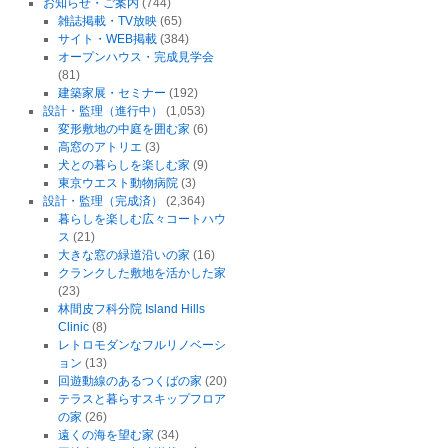
お知らせ・ご案内
(744)
雑誌掲載・TV放映
(65)
サイト・WEB掲載
(384)
オープンハウス・完成見学会
(81)
建築家展・セミナー
(192)
設計・監理（進行中）
(1,053)
変形敷地の中庭を囲む家
(6)
高窓のアトリエ
(3)
犬との暮らしを楽しむ家
(9)
東京ウエスト動物病院
(3)
設計・監理（完成済）
(2,364)
暮らしを楽しむ広々コートハウ
ス
(21)
大きな窓の緑道沿いの家
(16)
クランクした敷地を活かした家
(23)
林間皮フ科分院 Island Hills
Clinic
(8)
レトロモダンなフルリノベーシ
ョン
(13)
回遊動線のあるつくばの家
(20)
テラスと暮らすスキップフロア
の家
(26)
遠くの海を望む家
(34)