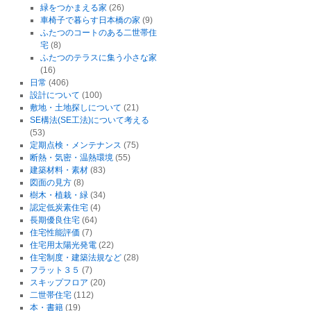
緑をつかまえる家
(26)
車椅子で暮らす日本橋の家
(9)
ふたつのコートのある二世帯住
宅
(8)
ふたつのテラスに集う小さな家
(16)
日常
(406)
設計について
(100)
敷地・土地探しについて
(21)
SE構法(SE工法)について考える
(53)
定期点検・メンテナンス
(75)
断熱・気密・温熱環境
(55)
建築材料・素材
(83)
図面の見方
(8)
樹木・植栽・緑
(34)
認定低炭素住宅
(4)
長期優良住宅
(64)
住宅性能評価
(7)
住宅用太陽光発電
(22)
住宅制度・建築法規など
(28)
フラット３５
(7)
スキップフロア
(20)
二世帯住宅
(112)
本・書籍
(19)