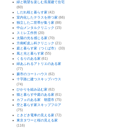
緑と眺望を楽しむ長屋建て住宅
(60)
しだれ桜と暮らす家
(42)
室内化したテラスを持つ家
(66)
独立した二世帯が集う家
(88)
中山メンタルクリニック
(15)
スミレ工作所
(20)
太陽の光を感じる家
(70)
方南町皮ふ科クリニック
(21)
庭と暮らす家（つくば市）
(33)
風と光と暮らす家
(55)
くるりのある家
(61)
緑あふれるアトリエのある家
(77)
蕨市のコートハウス
(62)
十字路に建つスキップハウス
(74)
ひかりを組み込む家
(62)
猫と暮らす中庭のある家
(61)
カフェのある家 朝霞市
(75)
空と暮らす家スキップフロア
(75)
ときどき電車の見える家
(72)
東京タワーと桜の見える家
(116)