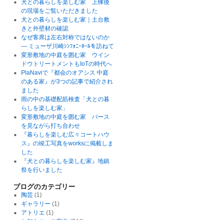
犬との暮らしを楽しむ家 上棟後
の現場をご覧いただきました
犬との暮らしを楽しむ家｜土台敷
きと外壁材の確認
なぜ客席は左右対称ではないのか
― ミューザ川崎ｼﾝﾌｫﾆｰﾎｰﾙを訪ねて
変形敷地の中庭を囲む家 ウイン
ドウトリートメントもIoTの時代へ
PlaNaviで『都会のオアシス 中庭
のある家』が3つの記事で紹介され
ました
雨の中の基礎配筋検査「犬との暮
らしを楽しむ家」
変形敷地の中庭を囲む家 パース
を見ながら打ち合わせ
『暮らしを楽しむ広々コートハウ
ス』の竣工写真をworksに掲載しま
した
『犬との暮らしを楽しむ家』地鎮
祭を行いました
ブログのカテゴリー
陶芸
(1)
ギャラリー
(1)
アトリエ
(1)