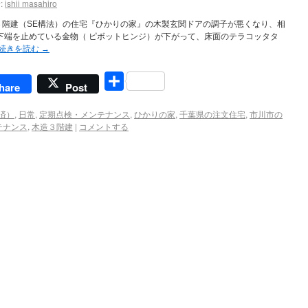
:
ishii masahiro
３階建（SE構法）の住宅『ひかりの家』の木製玄関ドアの調子が悪くなり、相
下端を止めている金物（ ピボットヒンジ）が下がって、床面のテラコッタタ
続きを読む
→
共
hare
Post
有
済）
,
日常
,
定期点検・メンテナンス
,
ひかりの家
,
千葉県の注文住宅
,
市川市の
テナンス
,
木造３階建
|
コメントする