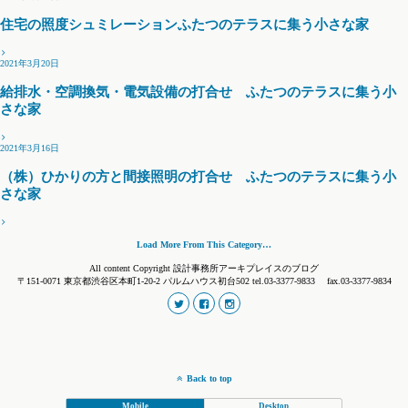
住宅の照度シュミレーションふたつのテラスに集う小さな家
2021年3月20日
給排水・空調換気・電気設備の打合せ ふたつのテラスに集う小
さな家
2021年3月16日
（株）ひかりの方と間接照明の打合せ ふたつのテラスに集う小
さな家
Load More From This Category…
All content Copyright 設計事務所アーキプレイスのブログ
〒151-0071 東京都渋谷区本町1-20-2 パルムハウス初台502 tel.03-3377-9833 fax.03-3377-9834
Back to top
Mobile
Desktop