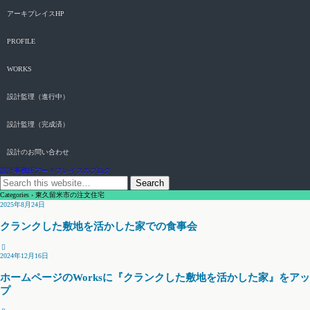
アーキプレイスHP
PROFILE
WORKS
設計監理（進行中）
設計監理（完成済）
設計のお問い合わせ
設計事務所アーキプレイスのブログ
Categories ›
東久留米市の注文住宅
2025年8月24日
クランクした敷地を活かした家での食事会
2024年12月16日
ホームページのWorksに『クランクした敷地を活かした家』をアッ
プ