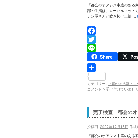
『都会のオアシス中庭のある
部の手摺は、ローバルマット
テン屋さんが吹き抜け上部 …
Facebook
Twitter
Share
Pos
Line
共
カテゴリー:
中庭のある家・コ
有
コメントを受け付けていませ
完了検査 都会のオ
投稿日:
2022年12月15日
作成
『都会のオアシス中庭のある