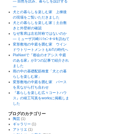
― 自然を読み、暮らしを設計する
―
犬との暮らしを楽しむ家 上棟後
の現場をご覧いただきました
犬との暮らしを楽しむ家｜土台敷
きと外壁材の確認
なぜ客席は左右対称ではないのか
― ミューザ川崎ｼﾝﾌｫﾆｰﾎｰﾙを訪ねて
変形敷地の中庭を囲む家 ウイン
ドウトリートメントもIoTの時代へ
PlaNaviで『都会のオアシス 中庭
のある家』が3つの記事で紹介され
ました
雨の中の基礎配筋検査「犬との暮
らしを楽しむ家」
変形敷地の中庭を囲む家 パース
を見ながら打ち合わせ
『暮らしを楽しむ広々コートハウ
ス』の竣工写真をworksに掲載しま
した
ブログのカテゴリー
陶芸
(1)
ギャラリー
(1)
アトリエ
(1)