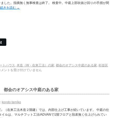
けました。指摘無く無事検査は終了。 検査中。中庭上部吹抜け回りの手摺が間
続きを読む
→
t
ートハウス
,
木造（W・在来工法）の家
,
都会のオアシス中庭のある家
,
杉並区
コメントを受け付けていません
 都会のオアシス中庭のある家
:
kondo tamiko
家』（在来工法木造２階建）では、内部仕上げ工事が続いています。 中庭の仕
タイルは、マルチフット工法/ADVANで1階フロアと段差無く仕上げられてい