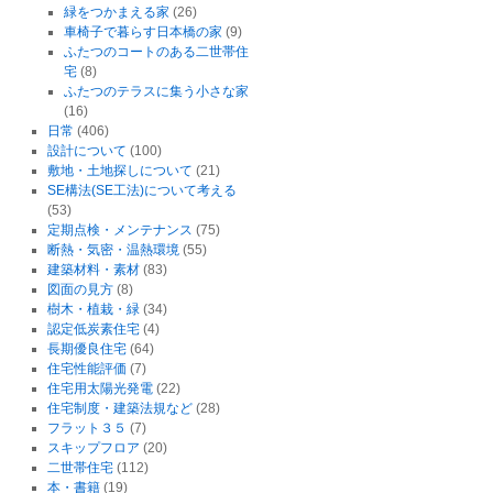
緑をつかまえる家
(26)
車椅子で暮らす日本橋の家
(9)
ふたつのコートのある二世帯住
宅
(8)
ふたつのテラスに集う小さな家
(16)
日常
(406)
設計について
(100)
敷地・土地探しについて
(21)
SE構法(SE工法)について考える
(53)
定期点検・メンテナンス
(75)
断熱・気密・温熱環境
(55)
建築材料・素材
(83)
図面の見方
(8)
樹木・植栽・緑
(34)
認定低炭素住宅
(4)
長期優良住宅
(64)
住宅性能評価
(7)
住宅用太陽光発電
(22)
住宅制度・建築法規など
(28)
フラット３５
(7)
スキップフロア
(20)
二世帯住宅
(112)
本・書籍
(19)