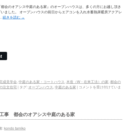
『都会のオアシス中庭のある家』のオープンハウスは、多くの方にお越し頂き
ざいました。 オープンハウスの前日からエアコンを入れ水蓄熱床暖房アクアレ
…
続きを読む
→
t
完成見学会
,
中庭のある家・コートハウス
,
木造（W・在来工法）の家
,
都会の
の注文住宅
|
タグ:
オープンハウス
,
中庭のある家
|
コメントを受け付けていま
工事 都会のオアシス中庭のある家
者:
kondo tamiko