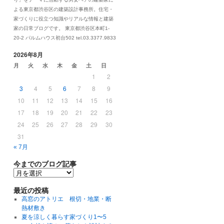
よる東京都渋谷区の建築設計事務所。住宅・
家づくりに役立つ知識やリアルな情報と建築
家の日常ブログです。 東京都渋谷区本町1-
20-2 パルムハウス初台502 tel.03.3377.9833
2026年8月
月
火
水
木
金
土
日
1
2
3
4
5
6
7
8
9
10
11
12
13
14
15
16
17
18
19
20
21
22
23
24
25
26
27
28
29
30
31
« 7月
今までのブログ記事
最近の投稿
高窓のアトリエ 根切・地業・断
熱材敷き
夏を涼しく暮らす家づくり1〜5