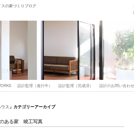
イスの家づくりブログ
ORKS
設計監理（進行中）
設計監理（完成済）
設計のお問い合わ
」カテゴリーアーカイブ
ハウス
のある家 竣工写真