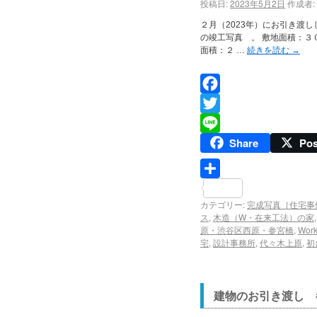
投稿日:
2023年5月2日
作成者:
２月（2023年）にお引き渡
の竣工写真 。 敷地面積：３０
面積：２ …
続きを読む
→
Facebook
Twitter
Share
Pos
Line
共
カテゴリー:
完成写真［住宅事
有
ス
,
木造（W・在来工法）の家
原・渋谷区西原・参宮橋
,
Wor
宅
,
設計事務所
,
代々木上原
,
初
建物のお引き渡し 