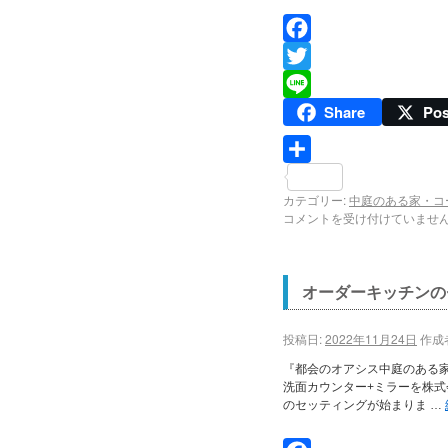
Facebook
Twitter
Share
Pos
Line
共
カテゴリー:
中庭のある家・コ
有
コメントを受け付けていませ
オーダーキッチンの
投稿日:
2022年11月24日
作成
『都会のオアシス中庭のある
洗面カウンター+ミラーを株式
のセッティングが始まりま …