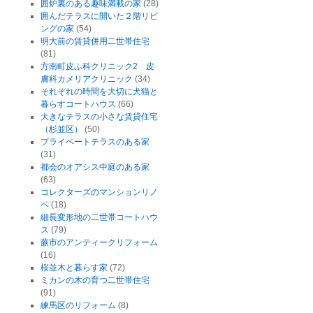
囲炉裏のある趣味満載の家
(28)
囲んだテラスに開いた２階リビ
ングの家
(54)
明大前の賃貸併用二世帯住宅
(81)
方南町皮ふ科クリニック2 皮
膚科カメリアクリニック
(34)
それぞれの時間を大切に犬猫と
暮らすコートハウス
(66)
大きなテラスの小さな賃貸住宅
（杉並区）
(50)
プライベートテラスのある家
(31)
都会のオアシス中庭のある家
(63)
コレクターズのマンションリノ
ベ
(18)
細長変形地の二世帯コートハウ
ス
(79)
蕨市のアンティークリフォーム
(16)
桜並木と暮らす家
(72)
ミカンの木の育つ二世帯住宅
(91)
練馬区のリフォーム
(8)