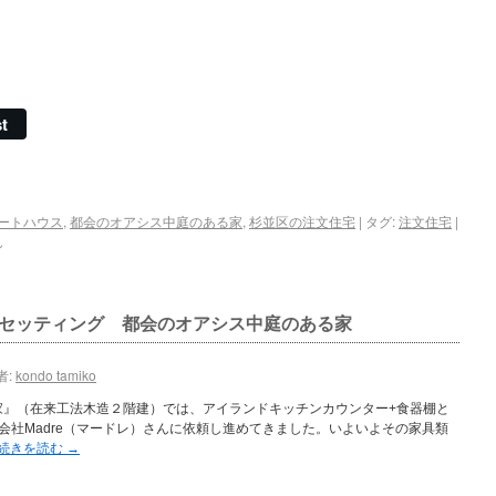
t
ートハウス
,
都会のオアシス中庭のある家
,
杉並区の注文住宅
|
タグ:
注文住宅
|
ん
セッティング 都会のオアシス中庭のある家
者:
kondo tamiko
家』（在来工法木造２階建）では、アイランドキッチンカウンター+食器棚と
会社Madre（マードレ）さんに依頼し進めてきました。いよいよその家具類
続きを読む
→