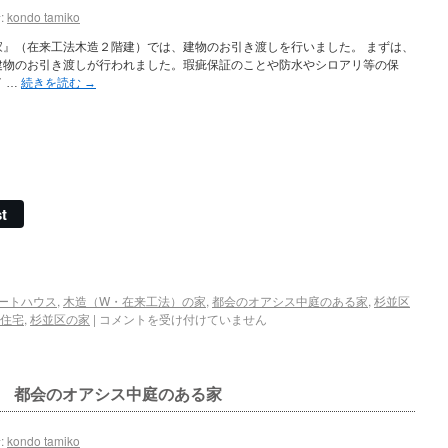
:
kondo tamiko
家』（在来工法木造２階建）では、建物のお引き渡しを行いました。 まずは、
建物のお引き渡しが行われました。瑕疵保証のことや防水やシロアリ等の保
 …
続きを読む
→
t
ートハウス
,
木造（W・在来工法）の家
,
都会のオアシス中庭のある家
,
杉並区
住宅
,
杉並区の家
|
コメントを受け付けていません
了 都会のオアシス中庭のある家
:
kondo tamiko