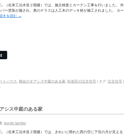
家』（在来工法木造２階建）では、施主検査とカーテン工事を行いました。 外
カバー塗装が施され、奥のテラスは人工木のデッキ材が施工されました。 カー
続きを読む
→
t
ートハウス
,
都会のオアシス中庭のある家
,
杉並区の注文住宅
|
タグ:
注文住宅
|
ん
アシス中庭のある家
者:
kondo tamiko
家』（在来工法木造２階建）では、きれいに晴れた西の空に下弦の月が見える