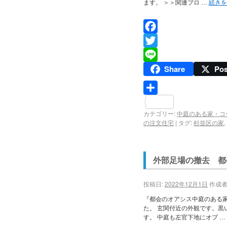
ます。 ＞＞関連ブロ …
続き
Facebook
Twitter
Share
Pos
Line
共
カテゴリー:
中庭のある家・コ
有
の注文住宅
|
タグ:
杉並区の家
,
外部足場の撤去 都
投稿日:
2022年12月1日
作成者
『都会のオアシス中庭のある
た。 玄関付近の外観です。黒
す。 中庭も左官下地にオプ …