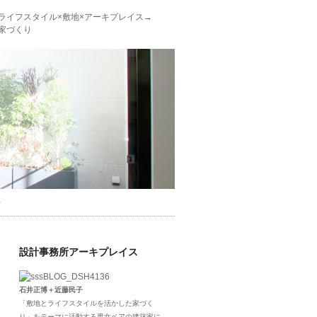
ライフスタイル×敷地×アーキプレイス→
家づくり
せ
設計事務所アーキプレイス
石井正博＋近藤民子
「敷地とライフスタイルを活かした家づく
り」をテーマに活動する男女ペアの建築家に