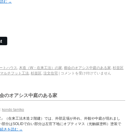
を読む
→
t
ートハウス
,
木造（W・在来工法）の家
,
都会のオアシス中庭のある家
,
杉並区
マルチフット工法
,
杉並区
,
注文住宅
|
コメントを受け付けていません
会のオアシス中庭のある家
:
kondo tamiko
家』（在来工法木造２階建）では、外部足場が外れ、外観や中庭が現れまし
い部分はSOLIDで白い部分は左官下地にオプティマス（光触媒塗料）塗装で
続きを読む
→