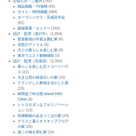
お知らせ・ご案内
(744)
雑誌掲載・TV放映
(65)
サイト・WEB掲載
(384)
オープンハウス・完成見学会
(81)
建築家展・セミナー
(192)
設計・監理（進行中）
(1,054)
変形敷地の中庭を囲む家
(6)
高窓のアトリエ
(4)
犬との暮らしを楽しむ家
(9)
東京ウエスト動物病院
(3)
設計・監理（完成済）
(2,364)
暮らしを楽しむ広々コートハウ
ス
(21)
大きな窓の緑道沿いの家
(16)
クランクした敷地を活かした家
(23)
林間皮フ科分院 Island Hills
Clinic
(8)
レトロモダンなフルリノベーシ
ョン
(13)
回遊動線のあるつくばの家
(20)
テラスと暮らすスキップフロア
の家
(26)
遠くの海を望む家
(34)