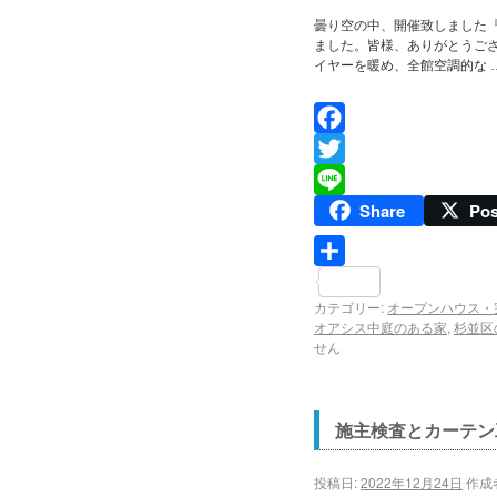
曇り空の中、開催致しました
ました。皆様、ありがとうご
イヤーを暖め、全館空調的な 
Facebook
Twitter
Share
Pos
Line
共
カテゴリー:
オープンハウス・
有
オアシス中庭のある家
,
杉並区
せん
施主検査とカーテン
投稿日:
2022年12月24日
作成