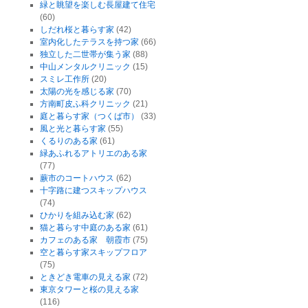
緑と眺望を楽しむ長屋建て住宅
(60)
しだれ桜と暮らす家
(42)
室内化したテラスを持つ家
(66)
独立した二世帯が集う家
(88)
中山メンタルクリニック
(15)
スミレ工作所
(20)
太陽の光を感じる家
(70)
方南町皮ふ科クリニック
(21)
庭と暮らす家（つくば市）
(33)
風と光と暮らす家
(55)
くるりのある家
(61)
緑あふれるアトリエのある家
(77)
蕨市のコートハウス
(62)
十字路に建つスキップハウス
(74)
ひかりを組み込む家
(62)
猫と暮らす中庭のある家
(61)
カフェのある家 朝霞市
(75)
空と暮らす家スキップフロア
(75)
ときどき電車の見える家
(72)
東京タワーと桜の見える家
(116)