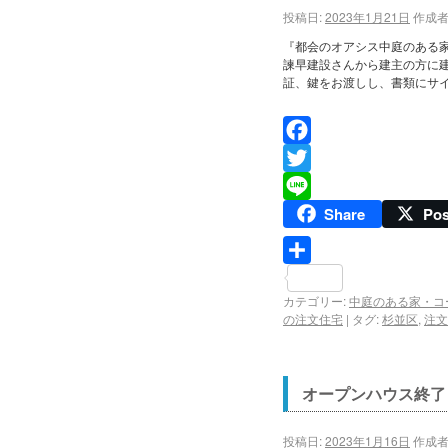
投稿日:
2023年1月21日
作成者
『都会のオアシス中庭のある
諫早建設さんから建主の方に
証、鍵をお渡しし、書類にサイ
Facebook
Twitter
Share
Pos
Line
共
カテゴリー:
中庭のある家・コ
有
の注文住宅
|
タグ:
杉並区
,
注文
オープンハウス終
投稿日:
2023年1月16日
作成者