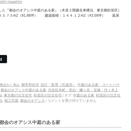
ishii masahiro
しした『都会のオアシス中庭のある家』（木造２階建在来構法、東京都杉並区）
３.７５m2（91.88坪） 建築面積：１４４.１２m2（43.59坪） 延床
t
例ほか］ALL
,
都市型住宅
,
設計・監理（完成済）
,
中庭のある家・コートハウ
,
都会のオアシス中庭のある家
,
渋谷区本町・初台・幡ヶ谷・笹塚・代々木上
ks
,
東京都の注文住宅
,
杉並区の注文住宅
|
タグ:
中庭のある家
,
杉並区の注文住
台
,
竣工写真
,
都会のオアシス
|
コメントを受け付けていません
都会のオアシス中庭のある家