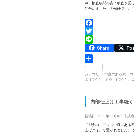
中、検査機関の完了検査を受
に合いました。 外物干スペ …
Facebook
Twitter
Share
Pos
Line
共
カテゴリー:
中庭のある家・コ
有
の注文住宅
|
タグ:
注文住宅
|
内部仕上げ工事続く
投稿日:
2022年12月8日
作成者
『都会のオアシス中庭のある
上げタイルが置かれました。 