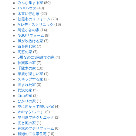
みんな集まる家
(80)
TNMハウス
(40)
木立に佇む家
(62)
朝霞市のリフォーム
(23)
Mレディスクリニック
(19)
阿佐ヶ谷の家
(14)
NGOリフォーム
(8)
風が吹抜ける家
(7)
宙を囲む家
(7)
高窓の家
(7)
5層なのに3階建ての家
(4)
神楽坂の家
(7)
千駄木の家
(10)
家族が楽しい家
(1)
スキップする家
(2)
囲まれた家
(3)
代沢の家
(5)
白山の家
(2)
ひかりの家
(1)
空に向かって開いた家
(4)
Valley (バレー）
(9)
早川皮フ科クリニック
(2)
光と風の家
(1)
笹塚のプチリフォーム
(6)
鶴瀬の二世帯住宅
(10)