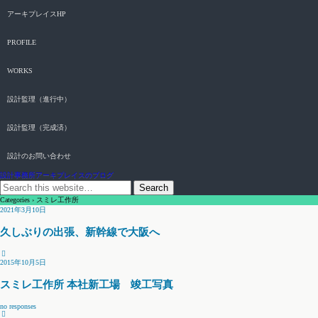
アーキプレイスHP
PROFILE
WORKS
設計監理（進行中）
設計監理（完成済）
設計のお問い合わせ
設計事務所アーキプレイスのブログ
Categories ›
スミレ工作所
2021年3月10日
久しぶりの出張、新幹線で大阪へ
2015年10月5日
スミレ工作所 本社新工場 竣工写真
no responses