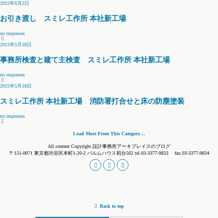
2015年6月2日
お引き渡し スミレ工作所 本社新工場
no responses
2015年5月28日
事務所検査と建て主検査 スミレ工作所 本社新工場
no responses
2015年5月18日
スミレ工作所 本社新工場 消防署打合せと床の防塵塗装
no responses
Load More From This Category…
All content Copyright 設計事務所アーキプレイスのブログ
〒151-0071 東京都渋谷区本町1-20-2 パルムハウス初台502 tel.03-3377-9833 fax.03-3377-9834
Back to top