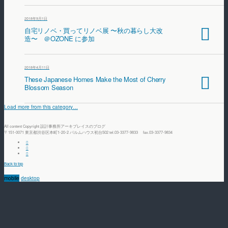
2018年9月1日
自宅リノベ・買ってリノベ展 〜秋の暮らし大改
造〜 ＠OZONE に参加
2018年4月11日
These Japanese Homes Make the Most of Cherry
Blossom Season
Load more from this category…
All content Copyright 設計事務所アーキプレイスのブログ
〒151-0071 東京都渋谷区本町1-20-2 パルムハウス初台502 tel.03-3377-9833 fax.03-3377-9834
Back to top
mobile
desktop