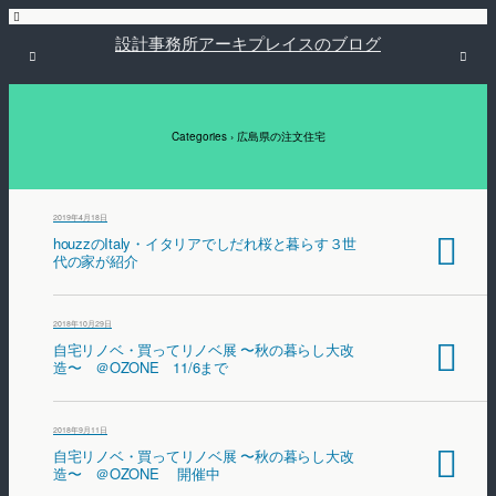
設計事務所アーキプレイスのブログ
Categories ›
広島県の注文住宅
2019年4月18日
houzzのItaly・イタリアでしだれ桜と暮らす３世
代の家が紹介
2018年10月29日
自宅リノベ・買ってリノベ展 〜秋の暮らし大改
造〜 ＠OZONE 11/6まで
2018年9月11日
自宅リノベ・買ってリノベ展 〜秋の暮らし大改
造〜 ＠OZONE 開催中