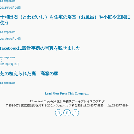
no responses
2012年10月26日
十和田石（とわだいし）を住宅の浴室（お風呂）や小庭や玄関に
使う
no responses
2011年10月27日
facebookに設計事例の写真を載せました
no responses
2011年7月10日
芝の植えられた庭 高窓の家
no responses
Load More From This Category…
All content Copyright 設計事務所アーキプレイスのブログ
〒151-0071 東京都渋谷区本町1-20-2 パルムハウス初台502 tel.03-3377-9833 fax.03-3377-9834