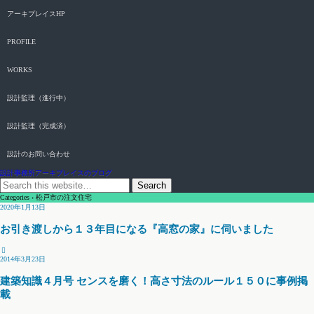
アーキプレイスHP
PROFILE
WORKS
設計監理（進行中）
設計監理（完成済）
設計のお問い合わせ
設計事務所アーキプレイスのブログ
Categories ›
松戸市の注文住宅
2020年1月13日
お引き渡しから１３年目になる『高窓の家』に伺いました
2014年3月23日
建築知識４月号 センスを磨く！高さ寸法のルール１５０に事例掲
載