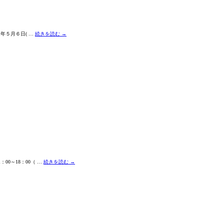
６年５月６日( …
続きを読む
→
0～18：00（ …
続きを読む
→