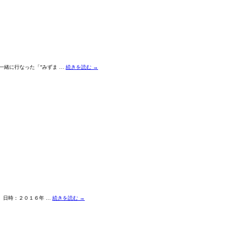
一緒に行なった「”みずま …
続きを読む
→
） 日時：２０１６年 …
続きを読む
→