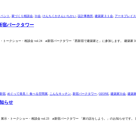
イベント
,
家づくり相談会
,
31会
,
けんちくかさんいちかい
,
設計事務所
,
建築家３１会
,
アーキプレイス
t新宿パークタワー
ークショー・相談会 vol.24 at新宿パークタワー「西新宿で建築家と」に参加します。 建築家
新宿
,
めぐって発見！ 食べる空間展
,
こんなキッチン
,
新宿パークタワー
,
OZONE
,
建築家31会
,
建築
お知らせ
・トークショー・相談会 vol.23 at新宿パークタワー 「家の話をしよう。」のお知らせです。 日時