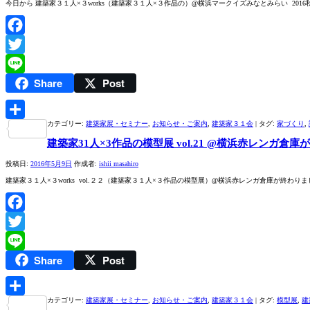
今日から 建築家３１人×３works（建築家３１人×３作品の）@横浜マークイズみなとみらい 2016秋 
Facebook
Twitter
Share
Post
Line
カテゴリー:
建築家展・セミナー
,
お知らせ・ご案内
,
建築家３１会
|
タグ:
家づくり
,
共
建築家31人×3作品の模型展 vol.21 @横浜赤レンガ倉
有
投稿日:
2016年5月9日
作成者:
ishii masahiro
建築家３１人×３works vol.２２（建築家３１人×３作品の模型展）@横浜赤レンガ倉庫が終わり
Facebook
Twitter
Share
Post
Line
カテゴリー:
建築家展・セミナー
,
お知らせ・ご案内
,
建築家３１会
|
タグ:
模型展
,
建
共