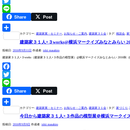
Facebook
Twitter
Share
Post
Line
カテゴリー:
建築家展・セミナー
,
お知らせ・ご案内
,
建築家３１会
|
タグ:
相談会
,
家
共
建築家３１人×３works@横浜マークイズみなとみらい 2
有
投稿日:
2016年9月11日
作成者:
ishii masahiro
建築家３１人×３works（建築家３１人×３作品の模型展）@横浜マークイズみなとみらい 2016秋 が
Facebook
Twitter
Share
Post
Line
カテゴリー:
建築家展・セミナー
,
お知らせ・ご案内
,
建築家３１会
|
タグ:
家づくり
,
共
今日から建築家３１人×３作品の模型展＠横浜マークイ
有
投稿日:
2016年9月9日
作成者:
ishii masahiro