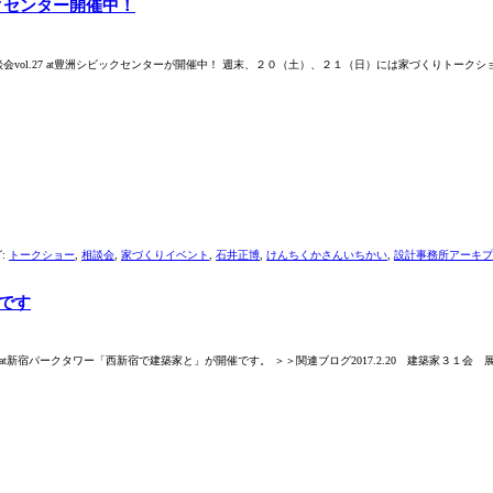
ックセンター開催中！
ol.27 at豊洲シビックセンターが開催中！ 週末、２０（土）、２１（日）には家づくりトーク
:
トークショー
,
相談会
,
家づくりイベント
,
石井正博
,
けんちくかさんいちかい
,
設計事務所アーキプ
催です
at新宿パークタワー「西新宿で建築家と」が開催です。 ＞＞関連ブログ2017.2.20 建築家３１会