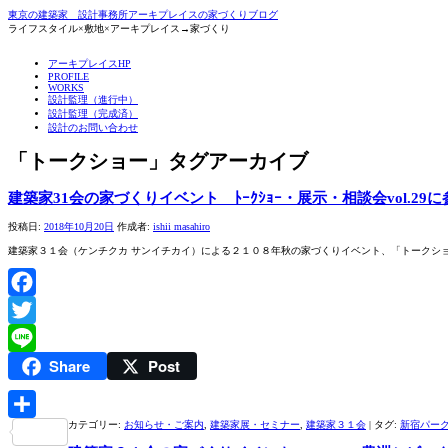
東京の建築家 設計事務所アーキプレイスの家づくりブログ
ライフスタイル×敷地×アーキプレイス→家づくり
コ
アーキプレイスHP
ン
PROFILE
WORKS
テ
設計監理（進行中）
ン
設計監理（完成済）
ツ
設計のお問い合わせ
へ
ス
「
トークショー
」タグアーカイブ
キ
ッ
プ
建築家31会の家づくりイベント ﾄｰｸｼｮｰ・展示・相談会vol.29
投稿日:
2018年10月20日
作成者:
ishii masahiro
建築家３１会（ケンチクカ サンイチカイ）による２１０８年秋の家づくりイベント、「トークショー・展示
Facebook
Twitter
Share
Post
Line
カテゴリー:
お知らせ・ご案内
,
建築家展・セミナー
,
建築家３１会
|
タグ:
新宿パー
共