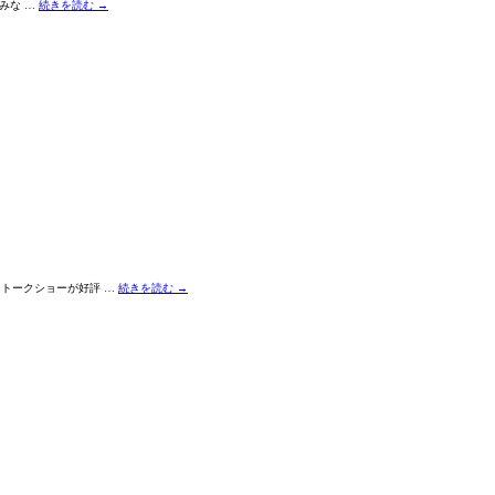
 みな …
続きを読む
→
るトークショーが好評 …
続きを読む
→