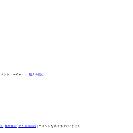
ント ﾄｰｸｼｮｰ・ …
続きを読む
→
建
ス
,
模型展示
,
２１０８年秋
|
コメントを受け付けていません
築