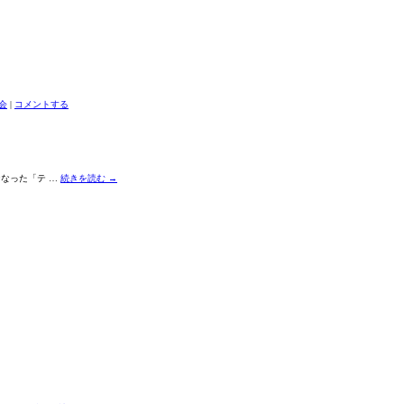
会
|
コメントする
ななった「テ …
続きを読む
→