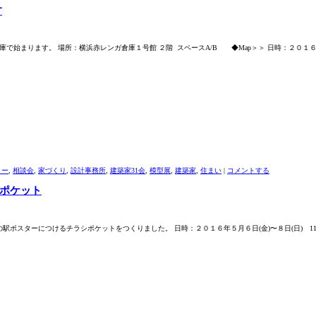
す
ンガ倉庫で始まります。 場所：横浜赤レンガ倉庫１号館 ２階 スペースA/B ◆Map＞＞ 日時：２０１
ョー
,
相談会
,
家づくり
,
設計事務所
,
建築家31会
,
模型展
,
建築家
,
住まい
|
コメントする
シポケット
の駅ポスターにつけるチラシポケットをつくりました。 日時：２０１６年５月６日(金)〜８日(日) 11：0