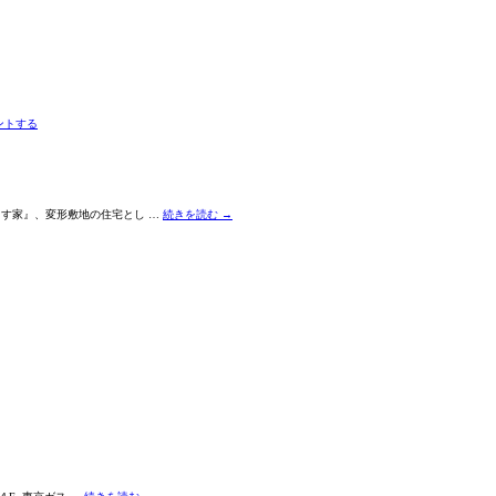
ントする
らす家』、変形敷地の住宅とし …
続きを読む
→