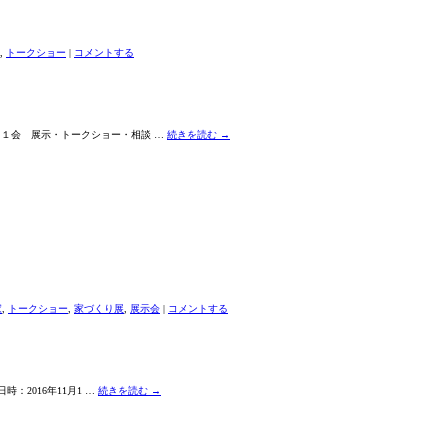
,
トークショー
|
コメントする
３１会 展示・トークショー・相談 …
続きを読む
→
家
,
トークショー
,
家づくり展
,
展示会
|
コメントする
：2016年11月1 …
続きを読む
→