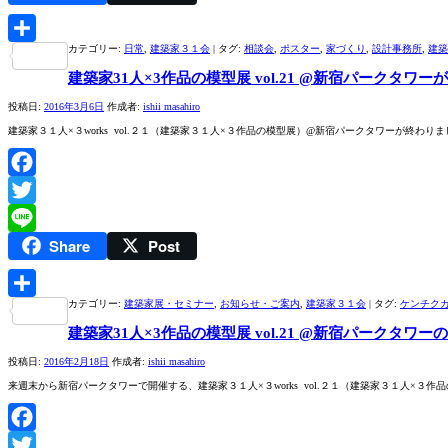
カテゴリー:
日常
,
建築家３１会
|
タグ:
相談会
,
ポスター
,
家づくり
,
設計事務所
,
建築
共
建築家31人×3作品の模型展 vol.21 @新宿パークタワ
有
投稿日:
2016年3月6日
作成者:
ishii masahiro
建築家３１人×３works vol.２１（建築家３１人×３作品の模型展）@新宿パークタワーが終
Facebook
Twitter
Share
Post
Line
カテゴリー:
建築家展・セミナー
,
お知らせ・ご案内
,
建築家３１会
|
タグ:
ケンチク
共
建築家31人×3作品の模型展 vol.21 @新宿パークタワー
有
投稿日:
2016年2月18日
作成者:
ishii masahiro
来週末から新宿パークタワーで開催する、建築家３１人×３works vol.２１（建築家３１人×３作
Facebook