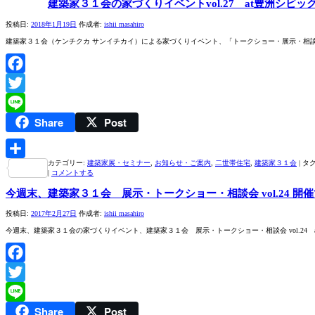
建築家３１会の家づくりイベントvol.27 at豊洲シビ
有
投稿日:
2018年1月19日
作成者:
ishii masahiro
建築家３１会（ケンチクカ サンイチカイ）による家づくりイベント、「トークショー・展示・相談会v
Facebook
Twitter
Share
Post
Line
カテゴリー:
建築家展・セミナー
,
お知らせ・ご案内
,
二世帯住宅
,
建築家３１会
|
タグ
共
|
コメントする
有
今週末、建築家３１会 展示・トークショー・相談会 vol.24 開
投稿日:
2017年2月27日
作成者:
ishii masahiro
今週末、建築家３１会の家づくりイベント、建築家３１会 展示・トークショー・相談会 vol.24 
Facebook
Twitter
Share
Post
Line