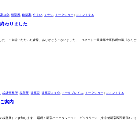
家31会
,
模型展
,
建築家
,
住まい
,
チラシ
,
トークショー
|
コメントする
ーが終わりました
わりました。ご来場いただいた皆様、ありがとうございました。 コネクト一級建築士事務所の滝川さんと
カ
,
設計事務所
,
模型展
,
建築家
,
建築家３１会
,
アーキプレイス
,
トークショー
|
コメントする
のご案内
品の模型展）に参加します。 場所：新宿パークタワー１F ・ギャラリー３（東京都新宿区西新宿3-7-1