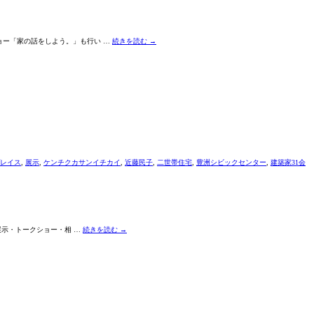
家
31
会
の
家
ショー「家の話をしよう。」も行い …
続きを読む
→
づ
く
り
イ
ベ
ン
ト
ﾄ
ｰ
ｸ
ｼ
ｮ
ｰ・
レイス
,
展示
,
ケンチクカサンイチカイ
,
近藤民子
,
二世帯住宅
,
豊洲シビックセンター
,
建築家31会
展
示・
相
談
会
vol.29
に
 展示・トークショー・相 …
続きを読む
→
参
加
し
ま
す
は