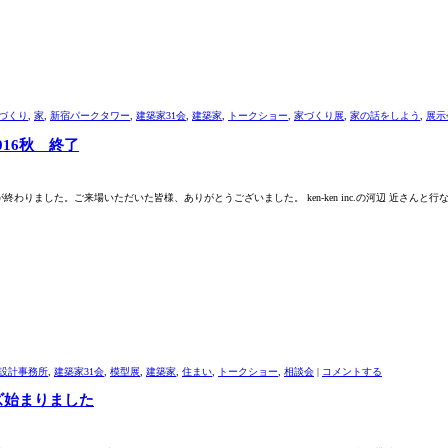
づくり
,
家
,
新宿パークタワー
,
建築家31会
,
建築家
,
トークショー
,
家づくり展
,
家の話をしよう
,
展示
016秋 終了
終わりました。ご来場いただいた皆様、ありがとうございました。 ken-ken inc.の河辺 近さんと行
設計事務所
,
建築家31会
,
模型展
,
建築家
,
住まい
,
トークショー
,
相談会
|
コメントする
ズ始まりました