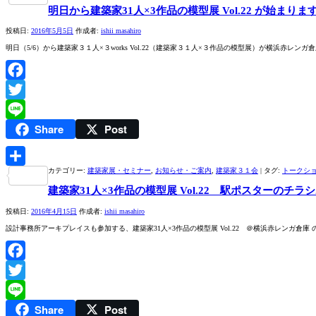
明日から建築家31人×3作品の模型展 Vol.22 が始まりま
有
投稿日:
2016年5月5日
作成者:
ishii masahiro
明日（5/6）から建築家３１人×３works Vol.22（建築家３１人×３作品の模型展）が横浜赤レ
Facebook
Twitter
Share
Post
Line
カテゴリー:
建築家展・セミナー
,
お知らせ・ご案内
,
建築家３１会
|
タグ:
トークシ
共
建築家31人×3作品の模型展 Vol.22 駅ポスターのチラ
有
投稿日:
2016年4月15日
作成者:
ishii masahiro
設計事務所アーキプレイスも参加する、建築家31人×3作品の模型展 Vol.22 ＠横浜赤レンガ倉庫 
Facebook
Twitter
Share
Post
Line