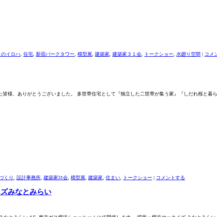
りのイロハ
,
住宅
,
新宿パークタワー
,
模型展
,
建築家
,
建築家３１会
,
トークショー
,
水廻り空間
|
コメ
いただいた皆様、ありがとうございました。 多世帯住宅として『独立した二世帯が集う家』『しだれ桜と暮
づくり
,
設計事務所
,
建築家31会
,
模型展
,
建築家
,
住まい
,
トークショー
|
コメントする
イズみなとみらい