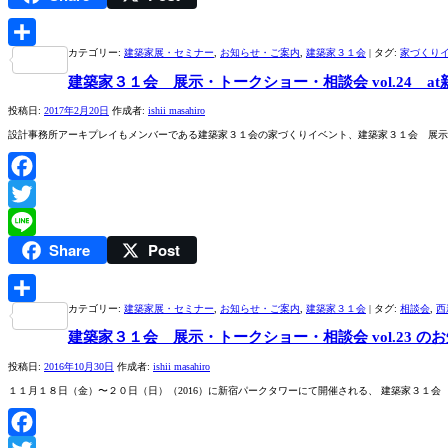
カテゴリー:
建築家展・セミナー
,
お知らせ・ご案内
,
建築家３１会
|
タグ:
家づくり
共
建築家３１会 展示・トークショー・相談会 vol.24 a
有
投稿日:
2017年2月20日
作成者:
ishii masahiro
設計事務所アーキプレイもメンバーである建築家３１会の家づくりイベント、建築家３１会 展示・ト
Facebook
Twitter
Share
Post
Line
カテゴリー:
建築家展・セミナー
,
お知らせ・ご案内
,
建築家３１会
|
タグ:
相談会
,
西
共
建築家３１会 展示・トークショー・相談会 vol.23 の
有
投稿日:
2016年10月30日
作成者:
ishii masahiro
１１月１８日（金）〜２０日（日）（2016）に新宿パークタワーにて開催される、 建築家３１会 展示