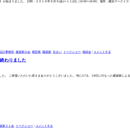
が始まりました。 日時：２０１６年９月９(金)〜１１(日)［10:00〜18:00］ 場所：横浜マークイズ
設計事務所
,
建築家31会
,
模型展
,
建築家
,
住まい
,
トークショー
,
相談会
|
コメントする
庫が終わりました
ました。 ご来場いただいた皆さまありがとうございました。 特に5/7土、5/8日に行なった建築家によ
築家３１会
,
トークショー
|
コメントする