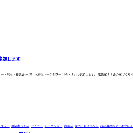
に参加します
・相談会vol.29 at新宿パークタワー 11/9〜11」に参加します。 建築家３１会の家づくりイベ
クタワー
,
建築家３１会
,
セミナー
,
トークショー
,
相談会
,
家づくりイベント
,
設計事務所アーキプレイ