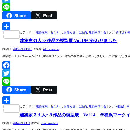
Twitter
Share
Post
Line
カテゴリー:
建築家展・セミナー
,
お知らせ・ご案内
,
建築家３１会
|
タグ:
みずまわ
共
建築家31人×3作品の模型展 Vol.19が終わりました
有
投稿日:
2015年9月13日
作成者:
ishii masahiro
建築家３１人×３works Vol.19（建築家３１人×３作品の模型展）が終わりました。ご来場
Facebook
Twitter
Share
Post
Line
カテゴリー:
建築家展・セミナー
,
お知らせ・ご案内
,
建築家３１会
|
タグ:
相談会
,
家
共
建築家３１人×３作品の模型展 Vol.14 ＠横浜マーク
有
投稿日:
2014年9月1日
作成者:
ishii masahiro