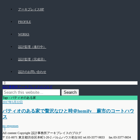
アーキプレイスHP
PROFILE
WORKS
設計監理（進行中）
設計監理（完成済）
設計のお問い合わせ
設計事務所アーキプレイスのブログ
Tags › パティオのある家
2017年5月22日
パティオのある家で贅沢なひと時＠homify 蕨市のコートハウ
ス
no responses
All content Copyright 設計事務所アーキプレイスのブログ
〒151-0071 東京都渋谷区本町1-20-2 パルムハウス初台502 tel.03-3377-9833 fax.03-3377-9834