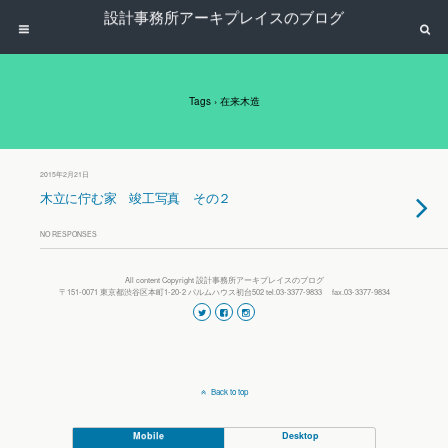
設計事務所アーキプレイスのブログ
Tags › 在来木造
2015年2月21日
木立に佇む家 竣工写真 その２
NO RESPONSES
All content Copyright 設計事務所アーキプレイスのブログ
〒151-0071 東京都渋谷区本町1-20-2 パルムハウス初台502 tel.03-3377-9833 fax.03-3377-9834
Back to top
Mobile
Desktop