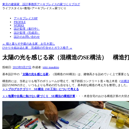
東京の建築家 設計事務所アーキプレイスの家づくりブログ
ライフスタイル×敷地×アーキプレイス→家づくり
コ
アーキプレイスHP
ン
PROFILE
WORKS
テ
設計監理（進行中）
ン
設計監理（完成済）
ツ
設計のお問い合わせ
へ
ス
←
猫と暮らす中庭のある家 お引き渡し
キ
ひかりを組み込む家 完成前の打合せとガラス格子
→
ッ
プ
太陽の光を感じる家（混構造のSE構法） 構造
投稿日:
2013年9月27日
作成者:
ishii masahiro
基本設計中の『
太陽の光を感じる家
』（混構造のSE構法）は、建物高さを詰めていく上で重要と
構造的には、当初よりも地下のボリュームが増えて、地下鉄筋コンクリート造＋地上木造（
SE構
設計のNDNの方と、いつもよりも早めの打ち合せをして、基本的な構造の考え方を整理しました
＞＞ブログカテゴリー SE構法（SE工法）について考える
＞＞地震や台風に負けない家づくり SE構法の構造計算
・・・木造住宅のおける構造計算の大切