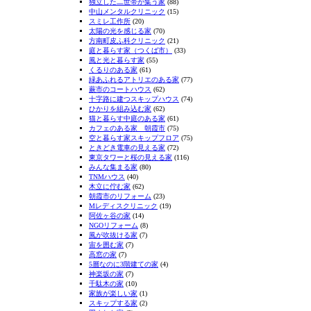
独立した二世帯が集う家
(88)
中山メンタルクリニック
(15)
スミレ工作所
(20)
太陽の光を感じる家
(70)
方南町皮ふ科クリニック
(21)
庭と暮らす家（つくば市）
(33)
風と光と暮らす家
(55)
くるりのある家
(61)
緑あふれるアトリエのある家
(77)
蕨市のコートハウス
(62)
十字路に建つスキップハウス
(74)
ひかりを組み込む家
(62)
猫と暮らす中庭のある家
(61)
カフェのある家 朝霞市
(75)
空と暮らす家スキップフロア
(75)
ときどき電車の見える家
(72)
東京タワーと桜の見える家
(116)
みんな集まる家
(80)
TNMハウス
(40)
木立に佇む家
(62)
朝霞市のリフォーム
(23)
Mレディスクリニック
(19)
阿佐ヶ谷の家
(14)
NGOリフォーム
(8)
風が吹抜ける家
(7)
宙を囲む家
(7)
高窓の家
(7)
5層なのに3階建ての家
(4)
神楽坂の家
(7)
千駄木の家
(10)
家族が楽しい家
(1)
スキップする家
(2)