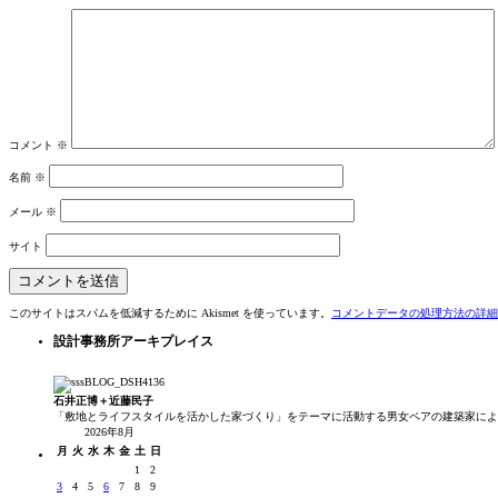
コメント
※
名前
※
メール
※
サイト
このサイトはスパムを低減するために Akismet を使っています。
コメントデータの処理方法の詳
設計事務所アーキプレイス
石井正博＋近藤民子
「敷地とライフスタイルを活かした家づくり」をテーマに活動する男女ペアの建築家による東京都渋
2026年8月
月
火
水
木
金
土
日
1
2
3
4
5
6
7
8
9