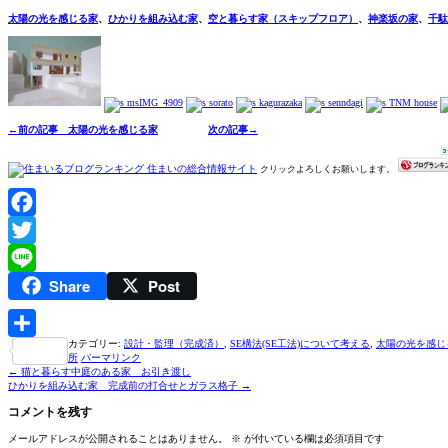
太陽の光を感じる家
、
ひかりを組み込む家
、
空と暮らす家（スキップフロア）
、
神楽坂の家
、
千駄
←前の記事 太陽の光を感じる家
次の記事→
クリックよろしくお願いします。
Facebook
Twitter
Share
Post
Line
カテゴリー:
設計・監理（完成済）
,
SE構法(SE工法)について考える
,
太陽の光を感じ
共
所
パーマリンク
←
猫と暮らす中庭のある家 お引き渡し
有
ひかりを組み込む家 完成前の打合せとガラス格子
→
コメントを残す
メールアドレスが公開されることはありません。
※
が付いている欄は必須項目です