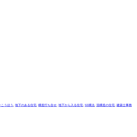
ーこうほう
,
地下のある住宅
,
構造打ち合せ
,
地下から入る住宅
,
SE構法
,
混構造の住宅
,
建築士事務