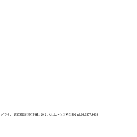
本町1-20-2 パルムハウス初台502 tel.03.3377.9833