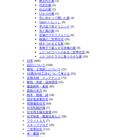
囲まれた家
(3)
代沢の家
(5)
白山の家
(2)
ひかりの家
(1)
空に向かって開いた家
(4)
Valley (バレー）
(9)
早川皮フ科クリニック
(2)
光と風の家
(1)
笹塚のプチリフォーム
(6)
鶴瀬の二世帯住宅
(10)
緑をつかまえる家
(26)
車椅子で暮らす日本橋の家
(9)
ふたつのコートのある二世帯住宅
(8)
ふたつのテラスに集う小さな家
(16)
日常
(406)
設計について
(100)
敷地・土地探しについて
(21)
SE構法(SE工法)について考える
(53)
定期点検・メンテナンス
(75)
断熱・気密・温熱環境
(55)
建築材料・素材
(83)
図面の見方
(8)
樹木・植栽・緑
(34)
認定低炭素住宅
(4)
長期優良住宅
(64)
住宅性能評価
(7)
住宅用太陽光発電
(22)
住宅制度・建築法規など
(28)
フラット３５
(7)
スキップフロア
(20)
二世帯住宅
(112)
本・書籍
(19)