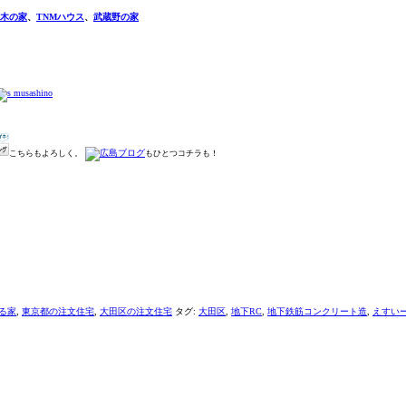
木の家
、
TNMハウス
、
武蔵野の家
こちらもよろしく。
もひとつコチラも！
る家
,
東京都の注文住宅
,
大田区の注文住宅
タグ:
大田区
,
地下RC
,
地下鉄筋コンクリート造
,
えすい