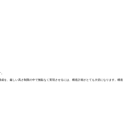
す。
構成を、厳しい高さ制限の中で無駄なく実現させるには、構造計画がとても大切になります。構造