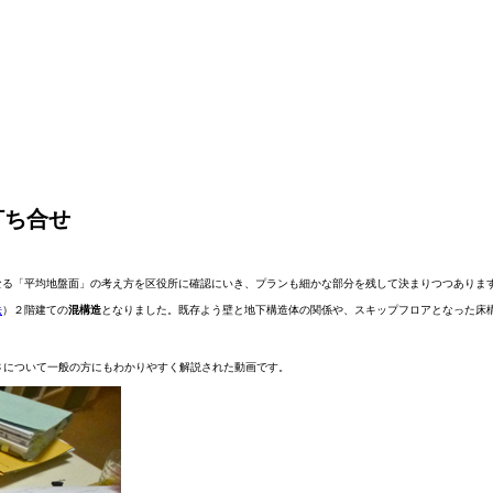
打ち合せ
なる「平均地盤面」の考え方を区役所に確認にいき、プランも細かな部分を残して決まりつつありま
法
）２階建ての
混構造
となりました。既存よう壁と地下構造体の関係や、スキップフロアとなった床
。
さについて一般の方にもわかりやすく解説された動画です。