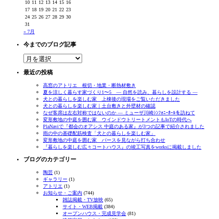
10
11
12
13
14
15
16
17
18
19
20
21
22
23
24
25
26
27
28
29
30
31
« 7月
今までのブログ記事
今
ま
で
最近の投稿
の
ブ
高窓のアトリエ 根切・地業・断熱材敷き
ロ
夏を涼しく暮らす家づくり1〜5 ― 自然を読み、暮らしを設計する ―
グ
犬との暮らしを楽しむ家 上棟後の現場をご覧いただきました
記
犬との暮らしを楽しむ家｜土台敷きと外壁材の確認
事
なぜ客席は左右対称ではないのか ― ミューザ川崎ｼﾝﾌｫﾆｰﾎｰﾙを訪ねて
変形敷地の中庭を囲む家 ウインドウトリートメントもIoTの時代へ
PlaNaviで『都会のオアシス 中庭のある家』が3つの記事で紹介されました
雨の中の基礎配筋検査「犬との暮らしを楽しむ家」
変形敷地の中庭を囲む家 パースを見ながら打ち合わせ
『暮らしを楽しむ広々コートハウス』の竣工写真をworksに掲載しました
ブログのカテゴリー
陶芸
(1)
ギャラリー
(1)
アトリエ
(1)
お知らせ・ご案内
(744)
雑誌掲載・TV放映
(65)
サイト・WEB掲載
(384)
オープンハウス・完成見学会
(81)