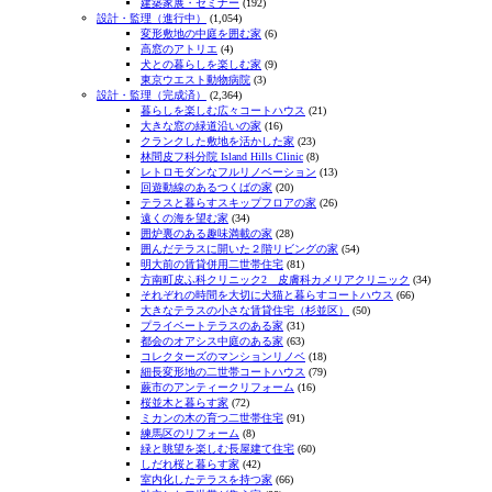
建築家展・セミナー
(192)
設計・監理（進行中）
(1,054)
変形敷地の中庭を囲む家
(6)
高窓のアトリエ
(4)
犬との暮らしを楽しむ家
(9)
東京ウエスト動物病院
(3)
設計・監理（完成済）
(2,364)
暮らしを楽しむ広々コートハウス
(21)
大きな窓の緑道沿いの家
(16)
クランクした敷地を活かした家
(23)
林間皮フ科分院 Island Hills Clinic
(8)
レトロモダンなフルリノベーション
(13)
回遊動線のあるつくばの家
(20)
テラスと暮らすスキップフロアの家
(26)
遠くの海を望む家
(34)
囲炉裏のある趣味満載の家
(28)
囲んだテラスに開いた２階リビングの家
(54)
明大前の賃貸併用二世帯住宅
(81)
方南町皮ふ科クリニック2 皮膚科カメリアクリニック
(34)
それぞれの時間を大切に犬猫と暮らすコートハウス
(66)
大きなテラスの小さな賃貸住宅（杉並区）
(50)
プライベートテラスのある家
(31)
都会のオアシス中庭のある家
(63)
コレクターズのマンションリノベ
(18)
細長変形地の二世帯コートハウス
(79)
蕨市のアンティークリフォーム
(16)
桜並木と暮らす家
(72)
ミカンの木の育つ二世帯住宅
(91)
練馬区のリフォーム
(8)
緑と眺望を楽しむ長屋建て住宅
(60)
しだれ桜と暮らす家
(42)
室内化したテラスを持つ家
(66)