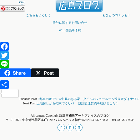
こちらもよろしく
もひとつコチラも！
設計に関するお問い合せ
WEB面談を予約
Facebook
Twitter
Share
Post
Line
共
Previous Post
都会のオアシス中庭のある家 タイルのショールーム巡り＠ダイナワン
有
Next Post
土地探しからの家づくり-２ 設計監理契約を結びました
All content Copyright 設計事務所アーキプレイスのブログ
〒151-0071 東京都渋谷区本町1-20-2 パルムハウス初台502 tel.03-3377-9833 fax.03-3377-9834