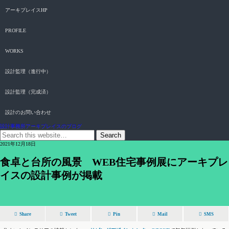
アーキプレイスHP
PROFILE
WORKS
設計監理（進行中）
設計監理（完成済）
設計のお問い合わせ
設計事務所アーキプレイスのブログ
2021年12月18日
食卓と台所の風景 WEB住宅事例展にアーキプレ
イスの設計事例が掲載
Share
Tweet
Pin
Mail
SMS