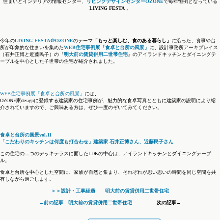
住まいとインテリアの情報センター、
リビングデザインセンターOZONE
で毎年恒例となっている
LIVING FESTA
。
今年の
LIVING FESTA＠OZONE
のテーマ
「もっと楽しむ、食のある暮らし」
に沿った、食事や台
所が印象的な住まいを集めた
WEB住宅事例展「食卓と台所の風景」
に、設計事務所アーキプレイス
（石井正博と近藤民子）の『
明大前の賃貸併用二世帯住宅
』のアイランドキッチンとダイニングテ
ーブルを中心とした子世帯の住宅が紹介されました。
WEB住宅事例展「食卓と台所の風景」
には
、
OZONE家designに登録する建築家の住宅事例が、魅力的な食卓写真とともに建築家の説明により紹
介されていますので、ご興味ある方は、ぜひ一度のぞいてみてください。
食卓と台所の風景vol.11
「こだわりのキッチンは何度も打合わせ」建築家 石井正博さん、近藤民子さん
この住宅の二つのデッキテラスに面したLDKの中心は、アイランドキッチンとダイニングテーブ
ル。
食卓と台所を中心とした空間に、家族が自然と集まり、それぞれが思い思いの時間を同じ空間を共
有しながら過ごします。
＞＞設計・工事経過 明大前の賃貸併用二世帯住宅
←前の記事 明大前の賃貸併用二世帯住宅
次の記事→