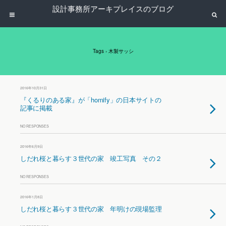
設計事務所アーキプレイスのブログ
Tags › 木製サッシ
2016年10月31日
『くるりのある家』が「homify」の日本サイトの
記事に掲載
NO RESPONSES
2016年6月9日
しだれ桜と暮らす３世代の家 竣工写真 その２
NO RESPONSES
2016年1月8日
しだれ桜と暮らす３世代の家 年明けの現場監理