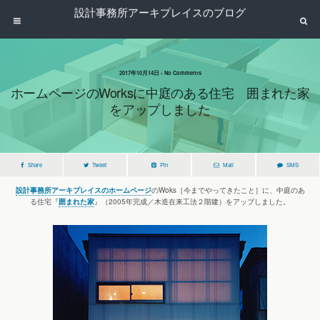
設計事務所アーキプレイスのブログ
2017年10月14日 • No Comments
ホームページのWorksに中庭のある住宅 囲まれた家
をアップしました
Share
Tweet
Pin
Mail
SMS
設計事務所アーキプレイスのホームページ
のWoks［今までやってきたこと］に、中庭のあ
る住宅『
囲まれた家
』（2005年完成／木造在来工法２階建）をアップしました。