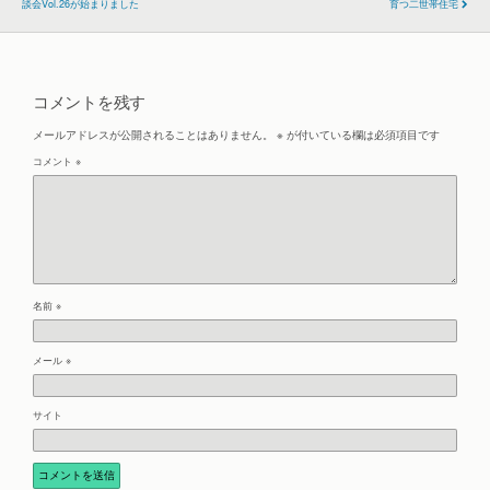
談会vol.26が始まりました
育つ二世帯住宅
コメントを残す
メールアドレスが公開されることはありません。
※
が付いている欄は必須項目です
コメント
※
名前
※
メール
※
サイト