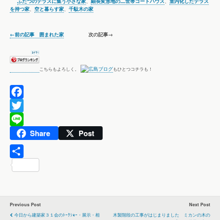
ふたつのテラスに集う小さな家
、
細長変形地の二世帯コートハウス
、
室内化したテラス
を持つ家
、
空と暮らす家
、
千駄木の家
←前の記事 囲まれた家
次の記事→
こちらもよろしく。
もひとつコチラも！
F
a
T
Share
Post
c
w
L
e
i
i
b
t
n
共
o
t
e
有
o
e
k
r
Previous Post
Next Post
今日から建築家３１会のﾄｰｸｼｮｰ・展示・相
木製階段の工事がはじまりました ミカンの木の