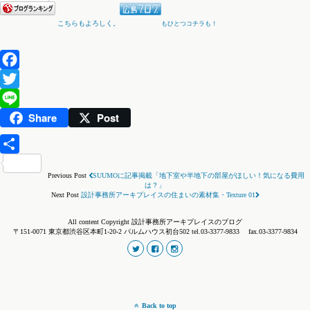
こちらもよろしく。
もひとつコチラも！
Facebook
Twitter
Share
Post
Line
共
Previous Post
SUUMOに記事掲載「地下室や半地下の部屋がほしい！気になる費用
有
は？」
Next Post
設計事務所アーキプレイスの住まいの素材集・Texture 01
All content Copyright 設計事務所アーキプレイスのブログ
〒151-0071 東京都渋谷区本町1-20-2 パルムハウス初台502 tel.03-3377-9833 fax.03-3377-9834
Back to top