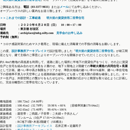
ご興味ある方は、
電話（03-3377-9833）
または
メール
にてお申し込みください。
オープンハウスの詳しい案内をお送り致します。（6/27土まで）
＞＞これまでの設計・工事経過 明大前の賃貸併用二世帯住宅
日時 ：２０２０年６月２８日（日） 10：00～17：00
場所 ：東京都 杉並区
連絡先 ：archiplace@mbg.nifty.com
見学会のお申し込み
予約制（無料）
＊コロナ感染対策のためマスク着用と、現場に備えた消毒液での手指の消毒をお願いします。
この度、
設計事務所アーキプレイス
で設計監理しました『
明大前の賃貸併用二世帯住宅
』が竣工間
近となり、建て主様のご厚意によりオープンハウスを開催させていただくことになりました。
約1.4mの敷地の高低差を利用して、道路に面した場所に半地下の賃貸住戸をつくり、その上に賃貸
住戸と住宅を組み合わせた木造を２層のせ、地下１階地上２階建ての
準耐火構造の共同住宅＋長屋
として計画。建ぺい率や高さ制限をクリアさせ、準防火地域の建ぺい率10％緩和、建ぺい率住宅地
下の容積率不算入や天空率による道路斜線の緩和なども使って最大限の容積を確保しました。オー
ナー住戸は、外部空間との繋がりをもたせながら、南東側の広がりと眺望を取り込むように計画し
た、完全分離型の二世帯住宅になっています。
敷地面積 ：180.72m2（54.66坪）
建築面積 ：108.41m2（32.79坪） 59.98％＜60％ ［容積率対象179.64m2］
延床面積 ：242.65m2（73.40坪） 99.41%＜100％
家族構成 ：親世帯：ご両親／子世帯：ご夫婦＋子供さん／
賃貸住戸 ：ワンルーム（5住戸 17.01〜24.09m2）
構造 ：RC地下1階+木造2階建て（SE構法）
設計監理 ：
設計事務所アーキプレイス
石井正博＋近藤民子
構造設計 ：
株式会社エヌ・シー・エヌ