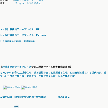
施工 ：
ジェイホームズ株式会社
＞＞設計事務所アーキプレイス HP
＞＞設計事務所アーキプレイス Facebook
＞＞archiplacejapan Instagram
【
設計事務所アーキプレイス
での二世帯住宅・多世帯住宅の事例】
ミカンの木の育つ二世帯住宅
、
緑と眺望を楽しむ長屋建て住宅
、
しだれ桜と暮らす３世代の家
、
独
立した二世帯が集う家
、
東京タワーと桜に見える家
、
みんな集まる家
←前の記事 明大前の賃貸併用二世帯住宅
次の記事→