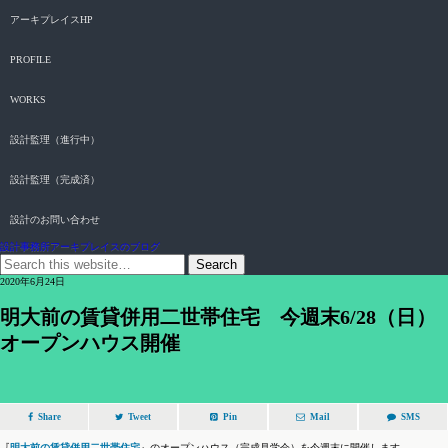
アーキプレイスHP
PROFILE
WORKS
設計監理（進行中）
設計監理（完成済）
設計のお問い合わせ
設計事務所アーキプレイスのブログ
2020年6月24日
明大前の賃貸併用二世帯住宅 今週末6/28（日）
オープンハウス開催
Share
Tweet
Pin
Mail
SMS
『
明大前の賃貸併用二世帯住宅
』のオープンハウス（完成見学会）を今週末に開催します。