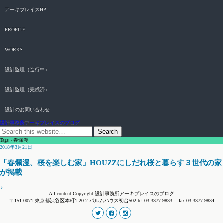
アーキプレイスHP
PROFILE
WORKS
設計監理（進行中）
設計監理（完成済）
設計のお問い合わせ
設計事務所アーキプレイスのブログ
Tags › 春爛漫
2018年3月21日
「春爛漫、桜を楽しむ家」HOUZZにしだれ桜と暮らす３世代の家
が掲載
All content Copyright 設計事務所アーキプレイスのブログ
〒151-0071 東京都渋谷区本町1-20-2 パルムハウス初台502 tel.03-3377-9833 fax.03-3377-9834