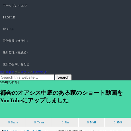
アーキプレイスHP
PROFILE
WORKS
設計監理（進行中）
設計監理（完成済）
設計のお問い合わせ
設計事務所アーキプレイスのブログ
2024年8月27日
都会のオアシス中庭のある家のショート動画を
YouTubeにアップしました
Share
Tweet
Pin
Mail
SMS