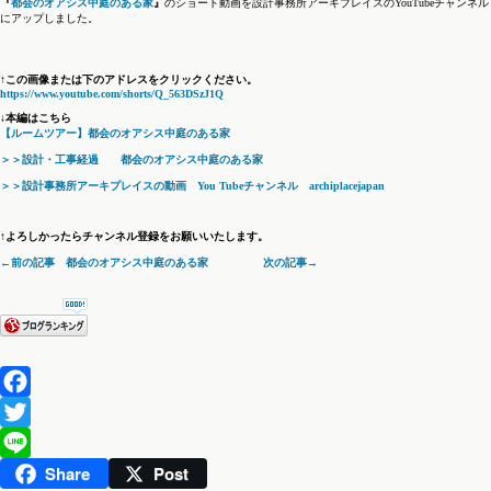
『
都会のオアシス中庭のある家
』
のショート動画を設計事務所アーキプレイスのYouTubeチャンネル
にアップしました。
↑この画像または下のアドレスをクリックください。
https://www.youtube.com/shorts/Q_563DSzJ1Q
↓本編はこちら
【ルームツアー】都会のオアシス中庭のある家
＞＞設計・工事経過 都会のオアシス中庭のある家
＞＞設計事務所アーキプレイスの動画 You Tubeチャンネル archiplacejapan
↑よろしかったらチャンネル登録をお願いいたします。
←前の記事 都会のオアシス中庭のある家
次の記事→
Facebook
Twitter
Share
Post
Line