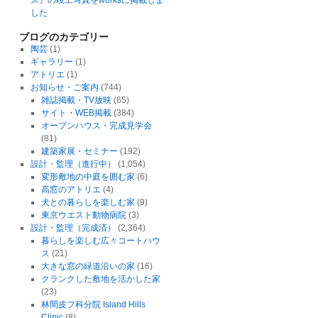
ス』の竣工写真をworksに掲載しま
した
ブログのカテゴリー
陶芸
(1)
ギャラリー
(1)
アトリエ
(1)
お知らせ・ご案内
(744)
雑誌掲載・TV放映
(65)
サイト・WEB掲載
(384)
オープンハウス・完成見学会
(81)
建築家展・セミナー
(192)
設計・監理（進行中）
(1,054)
変形敷地の中庭を囲む家
(6)
高窓のアトリエ
(4)
犬との暮らしを楽しむ家
(9)
東京ウエスト動物病院
(3)
設計・監理（完成済）
(2,364)
暮らしを楽しむ広々コートハウ
ス
(21)
大きな窓の緑道沿いの家
(16)
クランクした敷地を活かした家
(23)
林間皮フ科分院 Island Hills
Clinic
(8)