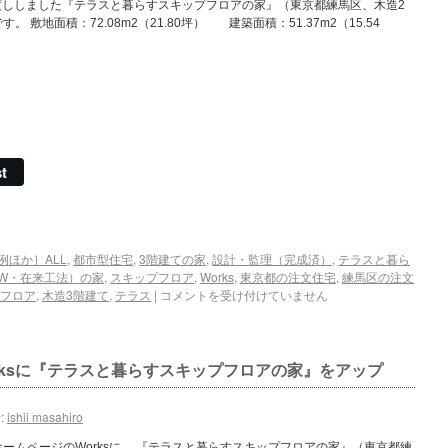
き渡ししました『テラスと暮らすスキップフロアの家』（東京都練馬区、木造2
 敷地面積：72.08m2（21.80坪） 建築面積：51.37m2（15.54
t
例ほか］ALL
,
都市型住宅
,
3階建ての家
,
設計・監理（完成済）
,
テラスと暮ら
W・在来工法）の家
,
スキップフロア
,
Works
,
東京都の注文住宅
,
練馬区の注文
フロア
,
木造3階建て
,
テラス
|
コメントを受け付けていません
rksに『テラスと暮らすスキップフロアの家』をアップ
:
ishii masahiro
ームページのWorksに、 『テラスと暮らすスキップフロアの家』（東京都練