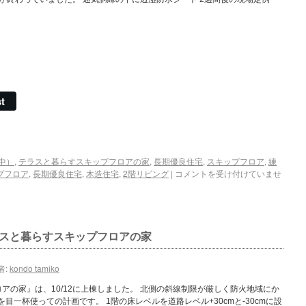
t
中）
,
テラスと暮らすスキップフロアの家
,
長期優良住宅
,
スキップフロア
,
練
プフロア
,
長期優良住宅
,
木造住宅
,
2階リビング
|
コメントを受け付けていませ
スと暮らすスキップフロアの家
者:
kondo tamiko
アの家』は、10/12に上棟しました。 北側の斜線制限が厳しく防火地域にか
目一杯使っての計画です。 1階の床レベルを道路レベル+30cmと-30cmに設