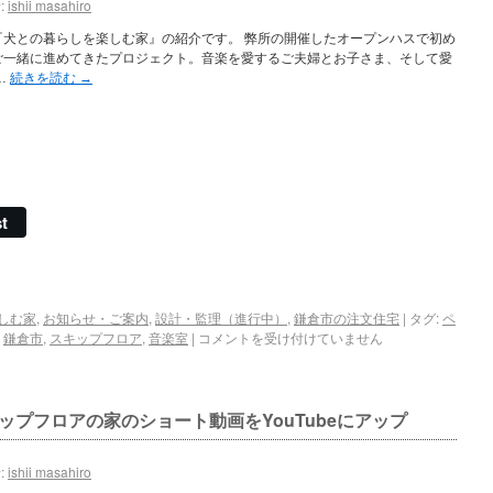
:
ishii masahiro
『犬との暮らしを楽しむ家』の紹介です。 弊所の開催したオープンハスで初め
ご一緒に進めてきたプロジェクト。音楽を愛するご夫婦とお子さま、そして愛
…
続きを読む
→
t
しむ家
,
お知らせ・ご案内
,
設計・監理（進行中）
,
鎌倉市の注文住宅
|
タグ:
ペ
,
鎌倉市
,
スキップフロア
,
音楽室
|
コメントを受け付けていません
ップフロアの家のショート動画をYouTubeにアップ
:
ishii masahiro