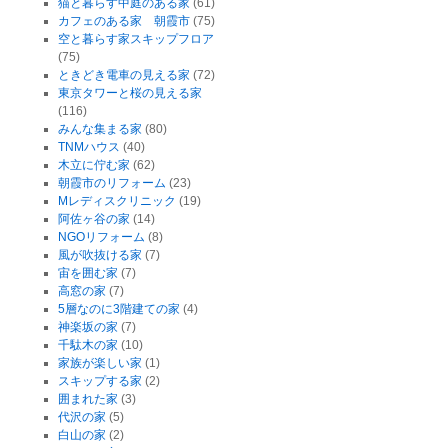
猫と暮らす中庭のある家
(61)
カフェのある家 朝霞市
(75)
空と暮らす家スキップフロア
(75)
ときどき電車の見える家
(72)
東京タワーと桜の見える家
(116)
みんな集まる家
(80)
TNMハウス
(40)
木立に佇む家
(62)
朝霞市のリフォーム
(23)
Mレディスクリニック
(19)
阿佐ヶ谷の家
(14)
NGOリフォーム
(8)
風が吹抜ける家
(7)
宙を囲む家
(7)
高窓の家
(7)
5層なのに3階建ての家
(4)
神楽坂の家
(7)
千駄木の家
(10)
家族が楽しい家
(1)
スキップする家
(2)
囲まれた家
(3)
代沢の家
(5)
白山の家
(2)