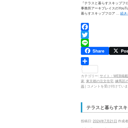
『テラスと暮らすスキップフ
事務所アーキプレイスのYou
暮らすスキップフロア …
続き
Facebook
Twitter
Share
Pos
Line
共
カテゴリー:
サイト・WEB掲載
有
家
,
東京都の注文住宅
,
練馬区
画
|
コメントを受け付けていま
テラスと暮らすスキ
投稿日:
2024年7月21日
作成者