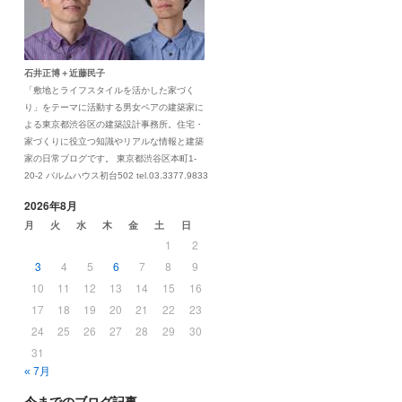
石井正博＋近藤民子
「敷地とライフスタイルを活かした家づく
り」をテーマに活動する男女ペアの建築家に
よる東京都渋谷区の建築設計事務所。住宅・
家づくりに役立つ知識やリアルな情報と建築
家の日常ブログです。 東京都渋谷区本町1-
20-2 パルムハウス初台502 tel.03.3377.9833
2026年8月
月
火
水
木
金
土
日
1
2
3
4
5
6
7
8
9
10
11
12
13
14
15
16
17
18
19
20
21
22
23
24
25
26
27
28
29
30
31
« 7月
今までのブログ記事