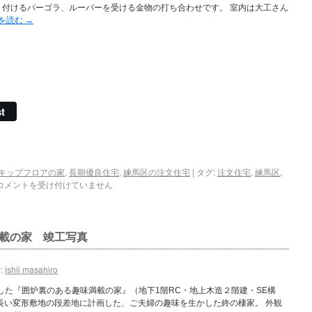
り付けるパーゴラ、ルーバーを受ける金物の打ち合わせです。 室内は大工さん
を読む
→
t
キップフロアの家
,
長期優良住宅
,
練馬区の注文住宅
|
タグ:
注文住宅
,
練馬区
,
コメントを受け付けていません
載の家 竣工写真
:
ishii masahiro
しした『囲炉裏のある趣味満載の家』（地下1階RC・地上木造２階建・SE構
長い変形敷地の段差地に計画した、ご夫婦の趣味を生かした終の棲家。 外観