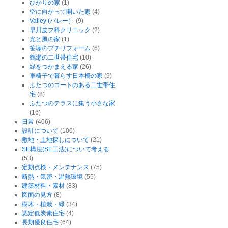
ひかりの家
(1)
空に向かって開いた家
(4)
Valley (バレー）
(9)
早川皮フ科クリニック
(2)
光と風の家
(1)
笹塚のプチリフォーム
(6)
鶴瀬の二世帯住宅
(10)
緑をつかまえる家
(26)
車椅子で暮らす日本橋の家
(9)
ふたつのコートのある二世帯住
宅
(8)
ふたつのテラスに集う小さな家
(16)
日常
(406)
設計について
(100)
敷地・土地探しについて
(21)
SE構法(SE工法)について考える
(53)
定期点検・メンテナンス
(75)
断熱・気密・温熱環境
(55)
建築材料・素材
(83)
図面の見方
(8)
樹木・植栽・緑
(34)
認定低炭素住宅
(4)
長期優良住宅
(64)