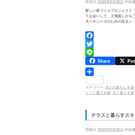
投稿日:
2025年8月30日
作成者
新しい家づくりプロジェクト
てお会いして、土地探しから
犬ペキニーズのための住まい 
Facebook
Twitter
Share
Pos
Line
共
カテゴリー:
犬との暮らしを楽
有
ットと暮らす家
,
犬と暮らす家
テラスと暮らすスキ
投稿日:
2025年5月30日
作成者