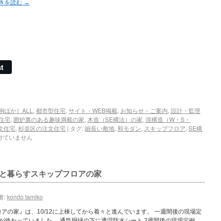
きを読む
→
t
例ほか］ALL
,
都市型住宅
,
サイト・WEB掲載
,
お知らせ・ご案内
,
設計・監理
住宅
,
囲炉裏のある趣味満載の家
,
木造（SE構法）の家
,
混構造（W・S・
文住宅
,
杉並区の注文住宅
|
タグ:
細長い敷地
,
和モダン
,
スキップフロア
,
SE構
けていません
と暮らすスキップフロアの家
者:
kondo tamiko
アの家』は、10/12に上棟してから着々と進んでいます。 一週間後の現場定
水が終わっていました。 通気胴縁の下に透湿防水シート 2週間後の現場定例