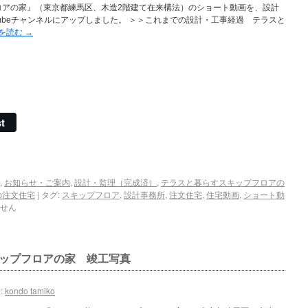
ロアの家』（東京都練馬区、木造2階建て在来構法）のショート動画を、設計
Tubeチャンネルにアップしました。 ＞＞これまでの設計・工事経過 テラスと
を読む
→
t
,
お知らせ・ご案内
,
設計・監理（完成済）
,
テラスと暮らすスキップフロアの
の注文住宅
|
タグ:
スキップフロア
,
設計事務所
,
注文住宅
,
住宅動画
,
ショート動
せん
ップフロアの家 竣工写真
:
kondo tamiko