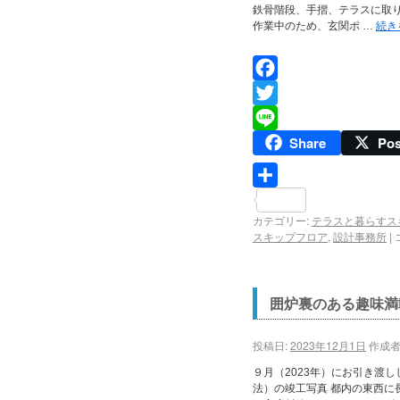
鉄骨階段、手摺、テラスに取
作業中のため、玄関ポ …
続き
Facebook
Twitter
Share
Pos
Line
共
カテゴリー:
テラスと暮らすス
有
スキップフロア
,
設計事務所
|
囲炉裏のある趣味満
投稿日:
2023年12月1日
作成者
９月（2023年）にお引き渡
法）の竣工写真 都内の東西に