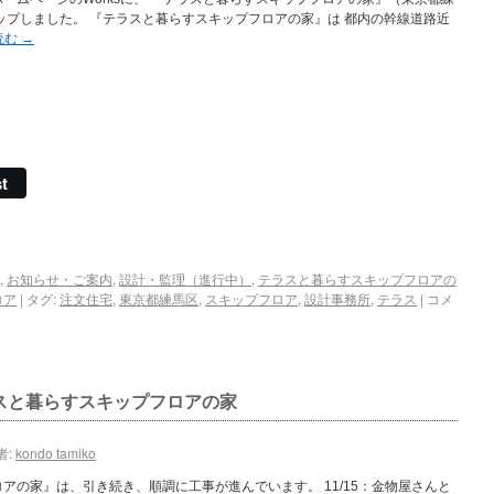
ップしました。 『テラスと暮らすスキップフロアの家』は 都内の幹線道路近
読む
→
t
,
お知らせ・ご案内
,
設計・監理（進行中）
,
テラスと暮らすスキップフロアの
ロア
|
タグ:
注文住宅
,
東京都練馬区
,
スキップフロア
,
設計事務所
,
テラス
|
コメ
スと暮らすスキップフロアの家
者:
kondo tamiko
アの家』は、引き続き、順調に工事が進んでいます。 11/15：金物屋さんと