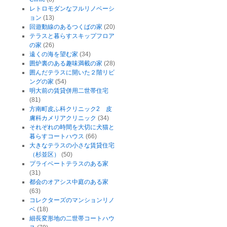
レトロモダンなフルリノベーシ
ョン
(13)
回遊動線のあるつくばの家
(20)
テラスと暮らすスキップフロア
の家
(26)
遠くの海を望む家
(34)
囲炉裏のある趣味満載の家
(28)
囲んだテラスに開いた２階リビ
ングの家
(54)
明大前の賃貸併用二世帯住宅
(81)
方南町皮ふ科クリニック2 皮
膚科カメリアクリニック
(34)
それぞれの時間を大切に犬猫と
暮らすコートハウス
(66)
大きなテラスの小さな賃貸住宅
（杉並区）
(50)
プライベートテラスのある家
(31)
都会のオアシス中庭のある家
(63)
コレクターズのマンションリノ
ベ
(18)
細長変形地の二世帯コートハウ