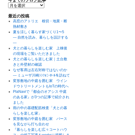
最近の投稿
高窓のアトリエ 根切・地業・断
熱材敷き
夏を涼しく暮らす家づくり1〜5
― 自然を読み、暮らしを設計する
―
犬との暮らしを楽しむ家 上棟後
の現場をご覧いただきました
犬との暮らしを楽しむ家｜土台敷
きと外壁材の確認
なぜ客席は左右対称ではないのか
― ミューザ川崎ｼﾝﾌｫﾆｰﾎｰﾙを訪ねて
変形敷地の中庭を囲む家 ウイン
ドウトリートメントもIoTの時代へ
PlaNaviで『都会のオアシス 中庭
のある家』が3つの記事で紹介され
ました
雨の中の基礎配筋検査「犬との暮
らしを楽しむ家」
変形敷地の中庭を囲む家 パース
を見ながら打ち合わせ
『暮らしを楽しむ広々コートハウ