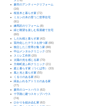
ス
(79)
蕨市のアンティークリフォーム
(16)
桜並木と暮らす家
(72)
ミカンの木の育つ二世帯住宅
(91)
練馬区のリフォーム
(8)
緑と眺望を楽しむ長屋建て住宅
(60)
しだれ桜と暮らす家
(42)
室内化したテラスを持つ家
(66)
独立した二世帯が集う家
(88)
中山メンタルクリニック
(15)
スミレ工作所
(20)
太陽の光を感じる家
(70)
方南町皮ふ科クリニック
(21)
庭と暮らす家（つくば市）
(33)
風と光と暮らす家
(55)
くるりのある家
(61)
緑あふれるアトリエのある家
(77)
蕨市のコートハウス
(62)
十字路に建つスキップハウス
(74)
ひかりを組み込む家
(62)