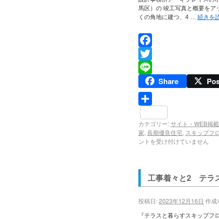
馬区）の 竣工写真と概要をア
くの角地に建つ、4 …
続きを
Facebook
Twitter
Share
Pos
Line
共
カテゴリー:
サイト・WEB掲載
有
家
,
長期優良住宅
,
スキップフ
ントを受け付けていません
工事着々と2 テラ
投稿日:
2023年12月16日
作成
『テラスと暮らすスキップフロ