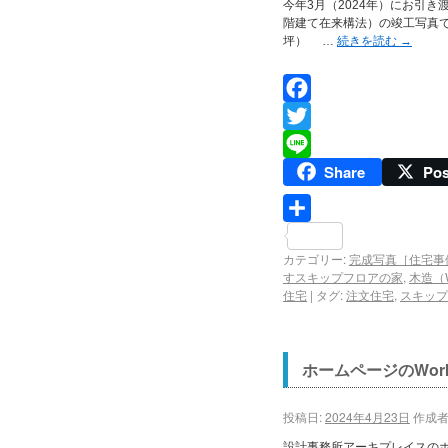
今年3月（2024年）にお引
階建て在来構法）の竣工写真です。
坪） …
続きを読む
→
Facebook
Twitter
Share
Pos
Line
共
カテゴリー:
完成写真［住宅事
有
すスキップフロアの家
,
木造（
住宅
|
タグ:
注文住宅
,
スキップ
ホームページのWo
投稿日:
2024年4月23日
作成者
設計事務所アーキプレイスのホ