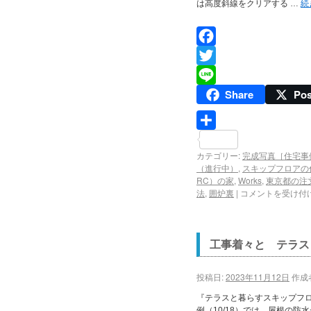
は高度斜線をクリアする …
続
Facebook
Twitter
Share
Pos
Line
共
カテゴリー:
完成写真［住宅事
有
（進行中）
,
スキップフロアの
RC）の家
,
Works
,
東京都の注
法
,
囲炉裏
|
コメントを受け付
工事着々と テラス
投稿日:
2023年11月12日
作成
『テラスと暮らすスキップフロ
例（10/18）では、屋根の防