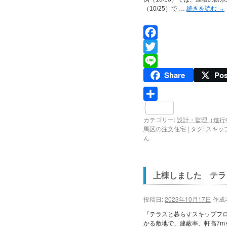
（10/25）で …
続きを読む
→
Facebook
Twitter
Share
Pos
Line
共
カテゴリー:
設計・監理（進行
有
馬区の注文住宅
|
タグ:
スキッ
ん
上棟しました テラ
投稿日:
2023年10月17日
作成
『テラスと暮らすスキップフロ
かる敷地で、建蔽率、軒高7mを