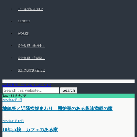
アーキプレイスHP
PROFILE
WORKS
設計監理（進行中）
設計監理（完成済）
設計のお問い合わせ
設計事務所アーキプレイスのブログ
Tags › SE構法の家
2022年12月3日
地鎮祭と近隣挨拶まわり 囲炉裏のある趣味満載の家
2022年11月12日
10年点検 カフェのある家