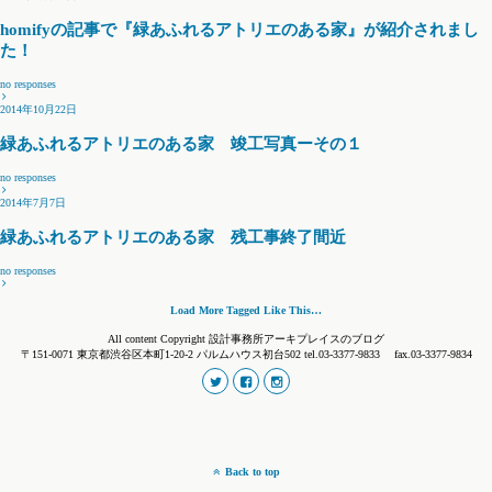
homifyの記事で『緑あふれるアトリエのある家』が紹介されまし
た！
no responses
2014年10月22日
緑あふれるアトリエのある家 竣工写真ーその１
no responses
2014年7月7日
緑あふれるアトリエのある家 残工事終了間近
no responses
Load More Tagged Like This…
All content Copyright 設計事務所アーキプレイスのブログ
〒151-0071 東京都渋谷区本町1-20-2 パルムハウス初台502 tel.03-3377-9833 fax.03-3377-9834
Back to top