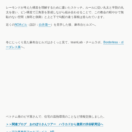
レーモンドが考えた構造を理解するために書いたスケッチ。ルールに従い丸太と半割の丸
太を使い、ピン構造で三角形を形成しながら組み合わせることで、この教会の軽やかで無
駄のない空間（身郎と側廊）と上と下で勾配の違う屋根は造られています。
近くの
NOAビル
（設計：
白井晟一
）を見学した後、麻布台ヒルズへ。
冬にじっくり見た麻布台ヒルズはさくっと見て、teamLab・チームラボ、
Borderless・ボ
ーダレス展
へ。
ベトナム発のピザ屋さんで、住宅の温熱環境のことなど情報交換しました。
＞＞関連ブログ おのぼりさんツアー ハラカドから激変の渋谷駅周辺へ
＞＞設計事務所アーキプレイス HP