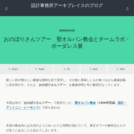
設計事務所アーキプレイスのブログ
2025年5月15日
おのぼりさんツアー 聖オルバン教会とチームラボ・
ボーダレス展
Share
Tweet
Pin
Mail
SMS
新しい街や懐かしい建築を新鮮な目で見学し、その後に美味しいもの食べながら建築談義
に花を咲かす。そんな「
おのぼりさんツアー
」を建築仲間と年に数回行なっています。
今回は冬の「
おのぼりさんツアー
」で好評だった、
聖オルバン教会
（1956年完成、
設計：
アントニン・レーモンド
）
で待ち合わせ。
木造の教会内には大河のようにゆったりと時間が流れていて、東京タワーや麻布台ヒルズ
が近くにあることも忘れてしまいます。