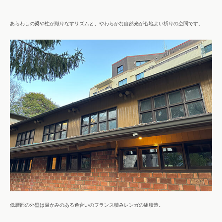
あらわしの梁や柱が織りなすリズムと、やわらかな自然光が心地よい祈りの空間です。
低層部の外壁は温かみのある色合いのフランス積みレンガの組積造。