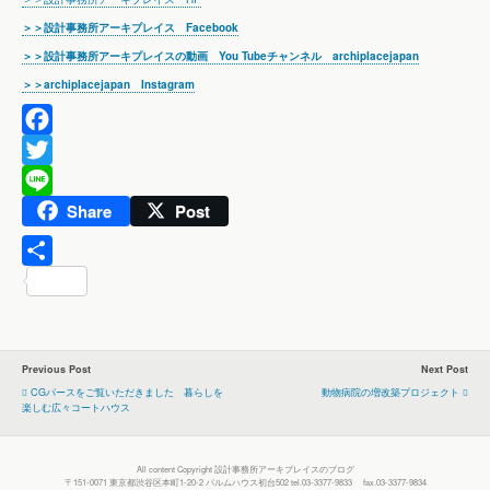
＞＞設計事務所アーキプレイス Facebook
＞＞設計事務所アーキプレイスの動画 You Tubeチャンネル archiplacejapan
＞＞archiplacejapan Instagram
F
a
T
Share
Post
c
w
L
e
i
i
b
t
n
共
o
t
e
有
o
e
k
r
Previous Post
Next Post
CGパースをご覧いただきました 暮らしを
動物病院の増改築プロジェクト
楽しむ広々コートハウス
All content Copyright 設計事務所アーキプレイスのブログ
〒151-0071 東京都渋谷区本町1-20-2 パルムハウス初台502 tel.03-3377-9833 fax.03-3377-9834