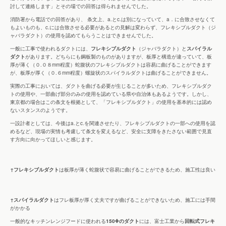
討して連絡します」とその場での回答は得られませんでした。
消防署から電話での回答があり、 条文上、a.とc.は別になっていて、a．に合致させなくて
もよいものも、c.には合致させる必要があるとの見解は変わらず、フレキシブルダクト（ジ
ャバラダクト）の使用を認めてもらうことはできませんでした。
一般に工事で使われるダクトには、
フレキシブルダクト
（ジャバラダクト）と
スパイラル
ダクト
があります。どちらにも鋼板製のものがありますが、板厚と構造が違っていて、板
厚が薄く（０.０８mm程度）​蛇腹状の​フレキシブルダクトは容易に曲げることができます
が、板厚が厚く（０.６mm程度）螺旋状のスパイラルダクトは曲げることができません。
実際の工事においては、ダクトを曲げる必要が生じることが多いため、フレキシブルダク
トの使用や、一部曲げ部分のみの使用を​認めている県や自治体もあるようです。しかし、
東京都の場合はこの条文を根拠として、「フレキシブルダクト」の使用を基本的には認め
ないスタンスのようです。
一設計者としては、今後はa.とc.を関連させたり、フレキシブルダクトの一部への使用を認
めるなど、現場の実情も考慮して条文を変えるなど、安全に支障をきたさない範囲で見直
す方向に向かってほしいと感じます。
↑フレキシブルダクト
は板厚が薄く​蛇腹状で​容易に曲げることができるため、施工性は良い
↑スパイラルダクト
はフレ板厚が厚く丈夫ですが曲げることができないため、施工には手間
がかかる
一般的なキッチンレンジフードに使われる
150Φのダクト
には、富士工業から
回転式フレキ