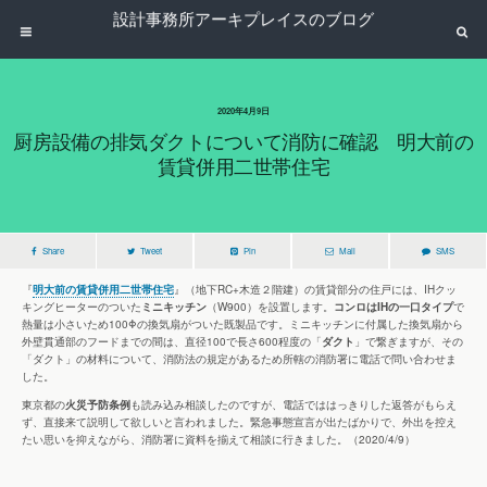
設計事務所アーキプレイスのブログ
2020年4月9日
厨房設備の排気ダクトについて消防に確認 明大前の
賃貸併用二世帯住宅
Share
Tweet
Pin
Mail
SMS
『
明大前の賃貸併用二世帯住宅
』（地下RC+木造２階建）の賃貸部分の住戸には、IHクッ
キングヒーターのついた
ミニキッチン
（W900）を設置します。
コンロはIHの一口タイプ
で
熱量は小さいため100Φの換気扇がついた既製品です。ミニキッチンに付属した換気扇から
外壁貫通部のフードまでの間は、直径100で長さ600程度の「
ダクト
」で繋ぎますが、その
「ダクト」の材料について、消防法の規定があるため所轄の消防署に電話で問い合わせま
した。
東京都の
火災予防条例
も読み込み相談したのですが、電話でははっきりした返答がもらえ
ず、直接来て説明して欲しいと言われました。緊急事態宣言が出たばかりで、外出を控え
たい思いを抑えながら、消防署に資料を揃えて相談に行きました。（2020/4/9）