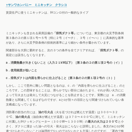
↑サンワカンパニー ミニキッチン クラシコ
賃貸住戸に使うミニキッチンは、IHコンロ付の一般的なタイプ
ミニキッチンも含まれる厨房設備の
「排気ダクト等」
については、東京都の火災予防条例
第３条の２の第１項１号〜５号［特に２号（イ〜チ）、３号（イ〜ハ）］に具体的な基準
があり、さらに火災予防条例の技術的基準により細かい条件が書かれています。
関連部分を大胆に要約すると、次の３つの条件を全てクリアすれば、「
排気ダクト等
」の
規定には該当しなくなります。
a．消費熱量が大きくないこと（入力２１kW以下）［第３条の２の第１項２号の（イ）］​
b．使用頻度が低いこと
c．排気ダクトは内面を滑らかに仕上げること［第３条の２の第１項２号の（ト）］
しかし、ここで意外に難しい問題となるのは、c．の「内面を滑らかに仕上げること」のと
ころです。この意味するとことは、滑らかでない部分に油がたまり、それが高い火力にに
よって引火または発火して火災につながることを防止することです。実際には a．の消費
熱量とも関連してくるはずなのですが、aとcが別々の項目となり関連づけられていない条
文構成になっています。
消防署の担当の方には、
油の引火点
（火を近づければ燃えだす温度）は３００〜３２
０℃、
油の発火点
（油自体が燃えだす温度）は３７０〜４００℃に対して、ミニキッチン
に付属したIHクッキングヒーター（３００W〜１３００W）の
最大の火力は２００℃
と小
さく、ダクトに溜まった油への引火・発火はおこらないと説明しました。条文のaとcが関
連づけられていないことは論理的でないのではないかとも主張したのですが、「署内で検