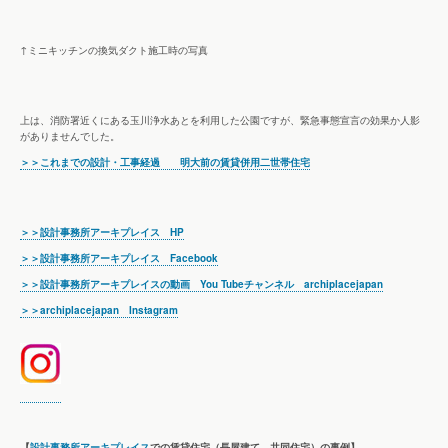
↑ミニキッチンの換気ダクト施工時の写真
上は、消防署近くにある玉川浄水あとを利用した公園ですが、緊急事態宣言の効果か人影
がありませんでした。
＞＞これまでの設計・工事経過 明大前の賃貸併用二世帯住宅
＞＞設計事務所アーキプレイス HP
＞＞設計事務所アーキプレイス Facebook
＞＞設計事務所アーキプレイスの動画 You Tubeチャンネル archiplacejapan
＞＞archiplacejapan Instagram
【
設計事務所アーキプレイス
での賃貸住宅（長屋建て、共同住宅）の事例】