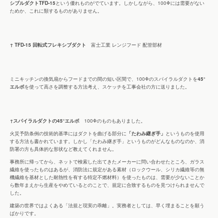
シブルダクトTFD-15
という優れものがでています。しかしながら、100Φには需要がない
ためか、これに類するものがありません。
↑ TFD-15 回転式フレキシブダクト
富士工業 レンジフード 配管部材
ミニキッチンの換気扇からフードまでの間の短い区間で、100Φのスパイラルダクトを
45°
エルボ
を使って高さを調整する方法考え、スケッチを工事会社の方に送りました。
↑スパイラルダクトの45°エルボ
100Φのものもありました。
火災予防条例の技術的基準にはダクトを曲げる部分に
「たわみ継ぎ手」
というものを使用
する方法も書かれています。しかし「たわみ継ぎ手」というものがどんなものなのか、消
防署の方も具体的な形状など教えてくれません。
事務所に帰ってから、ネットで検索した出てきたメーカーに問い合わせたところ、ガラス
繊維を使ったものはあるが、消防法に規定がある素材（ロックウール、シリカ繊維等の無
機繊維を基材とした耐熱性を有する特定不燃材料）を使ったものは、需要が少ないことか
ら数年まえから生産をやめているとのことで、規定に合致するものを見つけられませんで
した。
建築の世界ではよくある「法規と現実の乖離」。実務者としては、早く埋まることを願う
ばかりです。