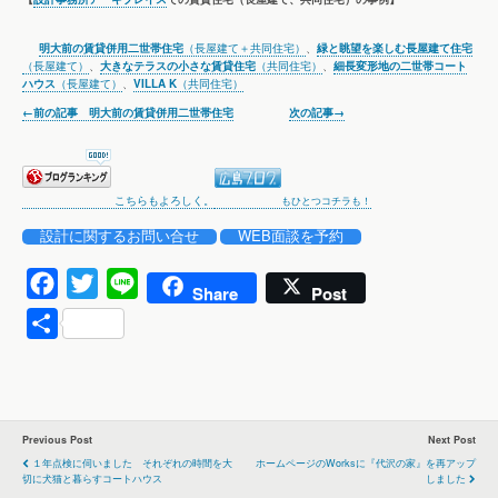
明大前の賃貸併用二世帯住宅
（長屋建て＋共同住宅）
、
緑と眺望を楽しむ長屋建て住宅
（長屋建て）
、
大きなテラスの小さな賃貸住宅
（共同住宅）
、
細長変形地の二世帯コート
ハウス
（長屋建て）
、
VILLA K
（共同住宅）
←前の記事 明大前の賃貸併用二世帯住宅
次の記事→
こちらもよろしく。
もひとつコチラも！
設計に関するお問い合せ
WEB面談を予約
F
T
L
Share
Post
a
w
i
共
c
i
n
有
e
t
e
b
t
o
e
Previous Post
Next Post
１年点検に伺いました それぞれの時間を大
ホームページのWorksに『代沢の家』を再アップ
o
r
切に犬猫と暮らすコートハウス
しました