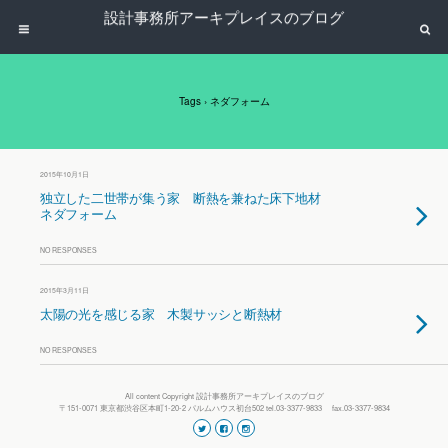
設計事務所アーキプレイスのブログ
Tags › ネダフォーム
2015年10月1日
独立した二世帯が集う家 断熱を兼ねた床下地材
ネダフォーム
NO RESPONSES
2015年3月11日
太陽の光を感じる家 木製サッシと断熱材
NO RESPONSES
All content Copyright 設計事務所アーキプレイスのブログ
〒151-0071 東京都渋谷区本町1-20-2 パルムハウス初台502 tel.03-3377-9833 fax.03-3377-9834