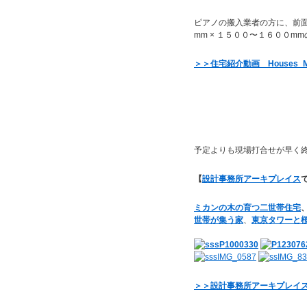
ピアノの搬入業者の方に、前
mm × １５００〜１６００m
＞＞住宅紹介動画 Houses_
予定よりも現場打合せが早く
【
設計事務所アーキプレイス
ミカンの木の育つ二世帯住宅
世帯が集う家
、
東京タワーと
＞＞設計事務所アーキプレイス