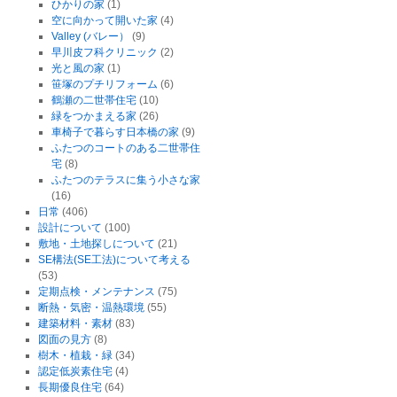
ひかりの家
(1)
空に向かって開いた家
(4)
Valley (バレー）
(9)
早川皮フ科クリニック
(2)
光と風の家
(1)
笹塚のプチリフォーム
(6)
鶴瀬の二世帯住宅
(10)
緑をつかまえる家
(26)
車椅子で暮らす日本橋の家
(9)
ふたつのコートのある二世帯住
宅
(8)
ふたつのテラスに集う小さな家
(16)
日常
(406)
設計について
(100)
敷地・土地探しについて
(21)
SE構法(SE工法)について考える
(53)
定期点検・メンテナンス
(75)
断熱・気密・温熱環境
(55)
建築材料・素材
(83)
図面の見方
(8)
樹木・植栽・緑
(34)
認定低炭素住宅
(4)
長期優良住宅
(64)