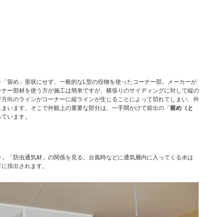
を「留め」形状にせず、一般的なL型の役物を使ったコーナー部。メーカーが
ーナー部材を使う方が施工は簡単ですが、横張りのサイディングに対して縦の
平方向のラインがコーナーに縦ラインが生じることによって切れてしまい、外
しまいます。そこで外観上の重要な部分は、一手間かけて前出の「
留め（と
っています。
ー」「防虫通気材」の関係を見る。台風時などに通気層内に入ってくる水は
下に排出されます。