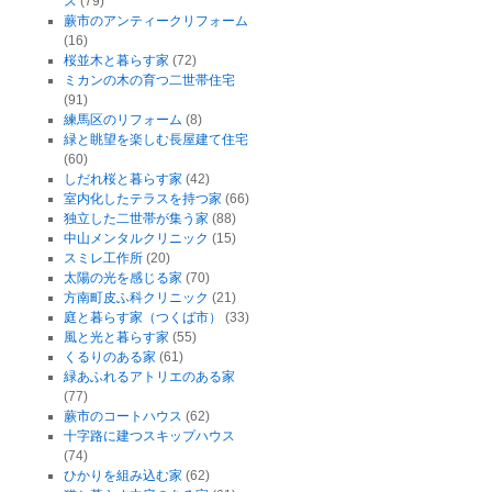
ス
(79)
蕨市のアンティークリフォーム
(16)
桜並木と暮らす家
(72)
ミカンの木の育つ二世帯住宅
(91)
練馬区のリフォーム
(8)
緑と眺望を楽しむ長屋建て住宅
(60)
しだれ桜と暮らす家
(42)
室内化したテラスを持つ家
(66)
独立した二世帯が集う家
(88)
中山メンタルクリニック
(15)
スミレ工作所
(20)
太陽の光を感じる家
(70)
方南町皮ふ科クリニック
(21)
庭と暮らす家（つくば市）
(33)
風と光と暮らす家
(55)
くるりのある家
(61)
緑あふれるアトリエのある家
(77)
蕨市のコートハウス
(62)
十字路に建つスキップハウス
(74)
ひかりを組み込む家
(62)