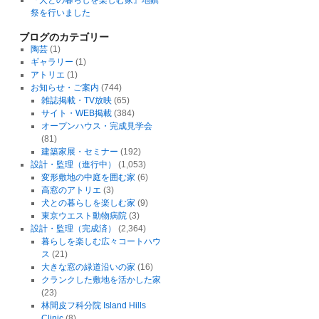
『犬との暮らしを楽しむ家』地鎮
祭を行いました
ブログのカテゴリー
陶芸
(1)
ギャラリー
(1)
アトリエ
(1)
お知らせ・ご案内
(744)
雑誌掲載・TV放映
(65)
サイト・WEB掲載
(384)
オープンハウス・完成見学会
(81)
建築家展・セミナー
(192)
設計・監理（進行中）
(1,053)
変形敷地の中庭を囲む家
(6)
高窓のアトリエ
(3)
犬との暮らしを楽しむ家
(9)
東京ウエスト動物病院
(3)
設計・監理（完成済）
(2,364)
暮らしを楽しむ広々コートハウ
ス
(21)
大きな窓の緑道沿いの家
(16)
クランクした敷地を活かした家
(23)
林間皮フ科分院 Island Hills
Clinic
(8)