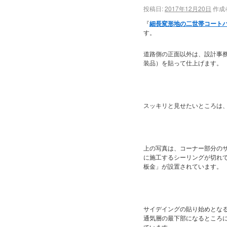
投稿日:
2017年12月20日
作成
『
細長変形地の二世帯コート
す。
道路側の正面以外は、設計事
装品）を貼って仕上げます。
スッキリと見せたいところは
上の写真は、コーナー部分の
に施工するシーリングが切れ
板金」が設置されています。
サイデイングの貼り始めとな
通気層の最下部になるところ