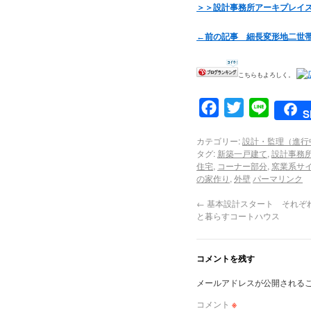
＞＞設計事務所アーキプレイス F
←前の記事 細長変形地二世
こちらもよろしく。
Facebook
Twitter
Line
S
カテゴリー:
設計・監理（進行
タグ:
新築一戸建て
,
設計事務
住宅
,
コーナー部分
,
窯業系サ
の家作り
,
外壁
パーマリンク
←
基本設計スタート それぞ
と暮らすコートハウス
コメントを残す
メールアドレスが公開される
コメント
※