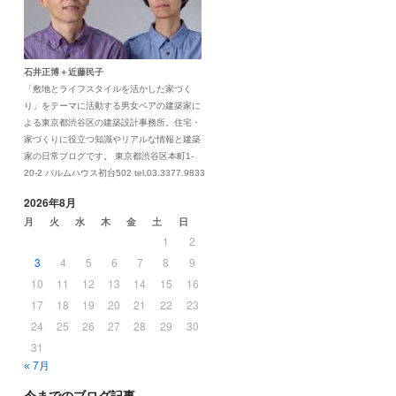
石井正博＋近藤民子
「敷地とライフスタイルを活かした家づく
り」をテーマに活動する男女ペアの建築家に
よる東京都渋谷区の建築設計事務所。住宅・
家づくりに役立つ知識やリアルな情報と建築
家の日常ブログです。 東京都渋谷区本町1-
20-2 パルムハウス初台502 tel.03.3377.9833
2026年8月
月
火
水
木
金
土
日
1
2
3
4
5
6
7
8
9
10
11
12
13
14
15
16
17
18
19
20
21
22
23
24
25
26
27
28
29
30
31
« 7月
今までのブログ記事