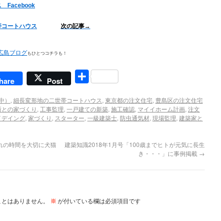
acebook
帯コートハウス
次の記事→
もひとつコチラも！
共
hare
Post
有
中）
,
細長変形地の二世帯コートハウス
,
東京都の注文住宅
,
豊島区の注文住宅
所との家づくり
,
工事監理
,
一戸建ての新築
,
施工確認
,
マイイホーム計画
,
注文
イデイング
,
家づくり
,
スターター
,
一級建築士
,
防虫通気材
,
現場監理
,
建築家と
れの時間を大切に犬猫
建築知識2018年1月号「100歳までヒトが元気に長生
き・・・」に事例掲載
→
ことはありません。
※
が付いている欄は必須項目です