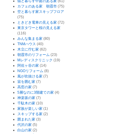
猫と暮らす中庭のある家
(61)
カフェのある家 朝霞市
(75)
空と暮らす家スキップフロア
(75)
ときどき電車の見える家
(72)
東京タワーと桜の見える家
(116)
みんな集まる家
(80)
TNMハウス
(40)
木立に佇む家
(62)
朝霞市のリフォーム
(23)
Mレディスクリニック
(19)
阿佐ヶ谷の家
(14)
NGOリフォーム
(8)
風が吹抜ける家
(7)
宙を囲む家
(7)
高窓の家
(7)
5層なのに3階建ての家
(4)
神楽坂の家
(7)
千駄木の家
(10)
家族が楽しい家
(1)
スキップする家
(2)
囲まれた家
(3)
代沢の家
(5)
白山の家
(2)