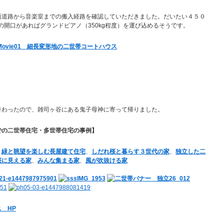
面道路から音楽室までの搬入経路を確認していただきました。だいたい４５０
mの開口があればグランドピアノ（350kg程度）を運び込めるそうです。
Movie01 細長変形地の二世帯コートハウス
終わったので、雑司ヶ谷にある鬼子母神に寄って帰りました。
での二世帯住宅・多世帯住宅の事例】
、
緑と眺望を楽しむ長屋建て住宅
、
しだれ桜と暮らす３世代の家
、
独立した二
桜に見える家
、
みんな集まる家
、
風が吹抜ける家
 HP