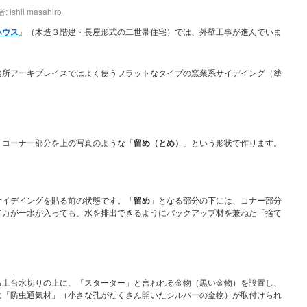
者:
ishii masahiro
ハウス
』（木造３階建・長屋形式の二世帯住宅）では、外壁工事が進んでいま
務所アーキプレイスではよく使うフラットなタイプの窯業系サイデイング（塗
、コーナー部分を上の写真のような「
留め（とめ）
」という形状で作ります。
サイデイングを貼る前の状態です。「
留め
」となる部分の下には、コナー部分
て万が一水が入っても、水を排出できるようにバックアップ材を兼ねた「捨て
る土台水切りの上に、「スターター」と言われる金物（黒い金物）を設置し、
に「防虫通気材」（小さな孔がたくさん開いたシルバーの金物）が取付けられ