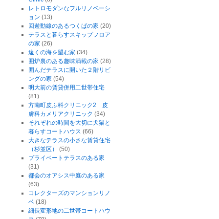
レトロモダンなフルリノベーシ
ョン
(13)
回遊動線のあるつくばの家
(20)
テラスと暮らすスキップフロア
の家
(26)
遠くの海を望む家
(34)
囲炉裏のある趣味満載の家
(28)
囲んだテラスに開いた２階リビ
ングの家
(54)
明大前の賃貸併用二世帯住宅
(81)
方南町皮ふ科クリニック2 皮
膚科カメリアクリニック
(34)
それぞれの時間を大切に犬猫と
暮らすコートハウス
(66)
大きなテラスの小さな賃貸住宅
（杉並区）
(50)
プライベートテラスのある家
(31)
都会のオアシス中庭のある家
(63)
コレクターズのマンションリノ
ベ
(18)
細長変形地の二世帯コートハウ