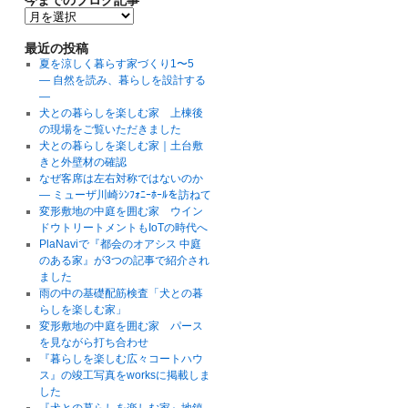
最近の投稿
夏を涼しく暮らす家づくり1〜5
― 自然を読み、暮らしを設計する
―
犬との暮らしを楽しむ家 上棟後
の現場をご覧いただきました
犬との暮らしを楽しむ家｜土台敷
きと外壁材の確認
なぜ客席は左右対称ではないのか
― ミューザ川崎ｼﾝﾌｫﾆｰﾎｰﾙを訪ねて
変形敷地の中庭を囲む家 ウイン
ドウトリートメントもIoTの時代へ
PlaNaviで『都会のオアシス 中庭
のある家』が3つの記事で紹介され
ました
雨の中の基礎配筋検査「犬との暮
らしを楽しむ家」
変形敷地の中庭を囲む家 パース
を見ながら打ち合わせ
『暮らしを楽しむ広々コートハウ
ス』の竣工写真をworksに掲載しま
した